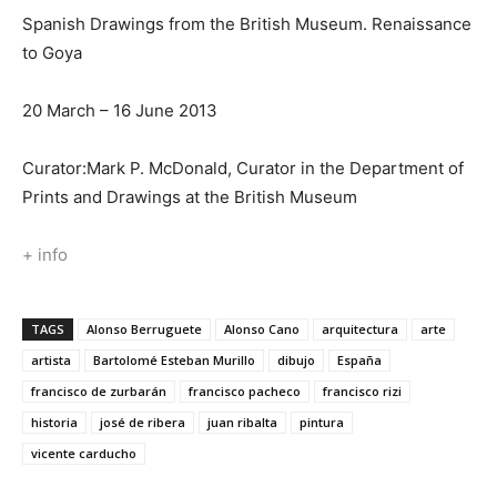
Spanish Drawings from the British Museum. Renaissance
to Goya
20 March – 16 June 2013
Curator:Mark P. McDonald, Curator in the Department of
Prints and Drawings at the British Museum
+ info
TAGS
Alonso Berruguete
Alonso Cano
arquitectura
arte
artista
Bartolomé Esteban Murillo
dibujo
España
francisco de zurbarán
francisco pacheco
francisco rizi
historia
josé de ribera
juan ribalta
pintura
vicente carducho