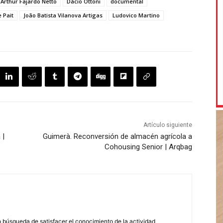
Arthur Fajardo Netto
Dácio Ottoni
documental
 Pait
João Batista Vilanova Artigas
Ludovico Martino
Artículo siguiente
 |
Guimerà. Reconversión de almacén agrícola a
Cohousing Senior | Arqbag
búsqueda de satisfacer el conocimiento de la actividad