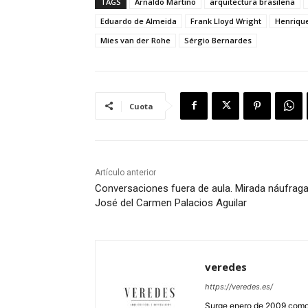
TAGS
Arnaldo Martino
arquitectura brasileña
Eduardo de Almeida
Frank Lloyd Wright
Henrique
Mies van der Rohe
Sérgio Bernardes
Cuota
Artículo anterior
Conversaciones fuera de aula. Mirada náufraga
José del Carmen Palacios Aguilar
veredes
https://veredes.es/
Surge enero de 2009 como 