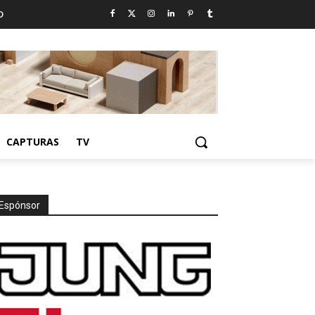
D
CAPTURAS
TV
Espónsor