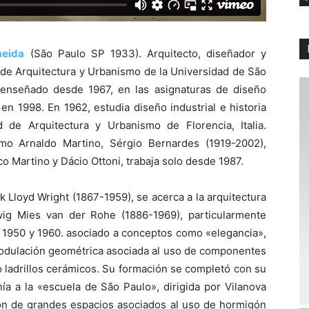
meida
(São Paulo SP 1933). Arquitecto, diseñador y
 de Arquitectura y Urbanismo de la Universidad de São
enseñado desde 1967, en las asignaturas de diseño
ó en 1998. En 1962, estudia diseño industrial e historia
d de Arquitectura y Urbanismo de Florencia, Italia.
mo Arnaldo Martino, Sérgio Bernardes (1919-2002),
co Martino y Dácio Ottoni, trabaja solo desde 1987.
k Lloyd Wright (1867-1959), se acerca a la arquitectura
wig Mies van der Rohe (1886-1969), particularmente
 1950 y 1960. asociado a conceptos como «elegancia»,
 modulación geométrica asociada al uso de componentes
 ladrillos cerámicos. Su formación se completó con su
ía a la «escuela de São Paulo», dirigida por Vilanova
ión de grandes espacios asociados al uso de hormigón