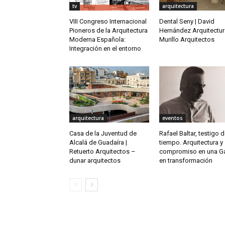
tv
arquitectura
VIII Congreso Internacional
Dental Seny | David
Pioneros de la Arquitectura
Hernández Arquitectur
Moderna Española:
Murillo Arquitectos
Integración en el entorno
arquitectura
eventos
Casa de la Juventud de
Rafael Baltar, testigo 
Alcalá de Guadaíra |
tiempo. Arquitectura y
Retuerto Arquitectos –
compromiso en una Ga
dunar arquitectos
en transformación