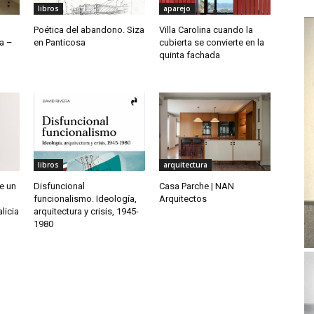
libros
aparejo
Poética del abandono. Siza
Villa Carolina cuando la
a –
en Panticosa
cubierta se convierte en la
quinta fachada
libros
arquitectura
de un
Disfuncional
Casa Parche | NAN
funcionalismo. Ideología,
Arquitectos
licia
arquitectura y crisis, 1945-
1980