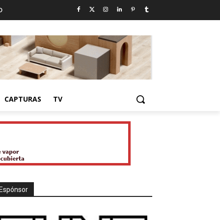
D
CAPTURAS
TV
Espónsor