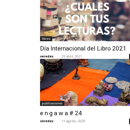
libros
Día Internacional del Libro 2021
veredes
-
23 abril, 2021
publicaciones
e n g a w a # 24
veredes
-
11 agosto, 2020