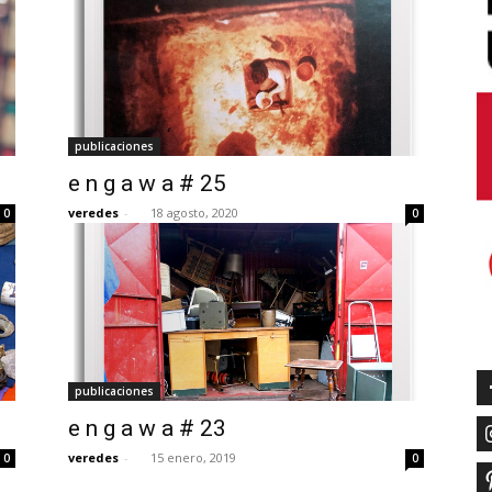
publicaciones
e n g a w a # 25
veredes
-
18 agosto, 2020
0
0
publicaciones
e n g a w a # 23
veredes
-
15 enero, 2019
0
0