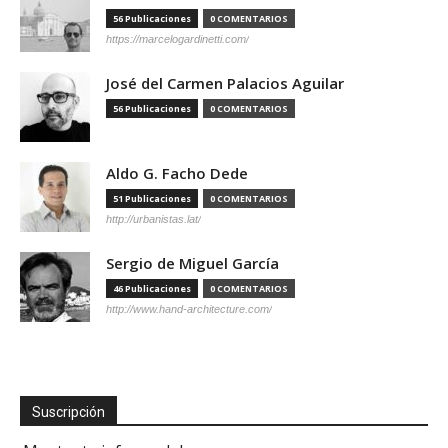
56 Publicaciones
0 COMENTARIOS
https://marcelogardinetti.com/
José del Carmen Palacios Aguilar
56 Publicaciones
0 COMENTARIOS
Aldo G. Facho Dede
51 Publicaciones
0 COMENTARIOS
http://urbanistas.lat/
Sergio de Miguel García
46 Publicaciones
0 COMENTARIOS
http://www.hand-architecture.com/
Suscripción