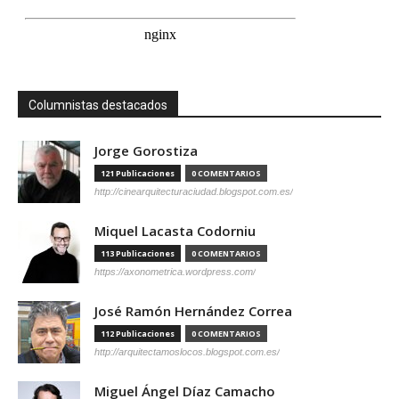
Columnistas destacados
Jorge Gorostiza
121 Publicaciones
0 COMENTARIOS
http://cinearquitecturaciudad.blogspot.com.es/
Miquel Lacasta Codorniu
113 Publicaciones
0 COMENTARIOS
https://axonometrica.wordpress.com/
José Ramón Hernández Correa
112 Publicaciones
0 COMENTARIOS
http://arquitectamoslocos.blogspot.com.es/
Miguel Ángel Díaz Camacho