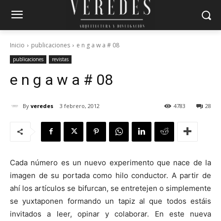
Inicio
publicaciones
e n g a w a # 08
publicaciones
revistas
e n g a w a # 08
By
veredes
3 febrero, 2012
4783
28
Cada número es un nuevo experimento que nace de la
imagen de su portada como hilo conductor. A partir de
ahí los artículos se bifurcan, se entretejen o simplemente
se yuxtaponen formando un tapiz al que todos estáis
invitados a leer, opinar y colaborar. En este nueva