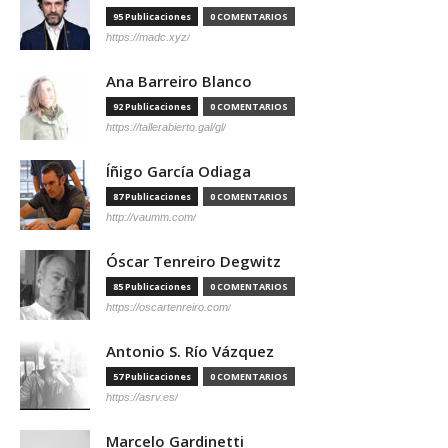
95 Publicaciones
0 COMENTARIOS
https://madc.xyz/
Ana Barreiro Blanco
92 Publicaciones
0 COMENTARIOS
https://tallerabierto.gal/gl/
Íñigo García Odiaga
87 Publicaciones
0 COMENTARIOS
http://vaumm.com/
Óscar Tenreiro Degwitz
85 Publicaciones
0 COMENTARIOS
https://oscartenreiro.com/
Antonio S. Río Vázquez
57 Publicaciones
0 COMENTARIOS
https://asrv.es/
Marcelo Gardinetti