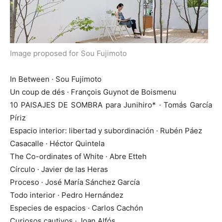
Image proposed for
So
u Fujimoto
In Between · Sou Fujimoto
Un coup de dés · François Guynot de Boismenu
10 PAISAJES DE SOMBRA para Junihiro* · Tomás García
Píriz
Espacio interior: libertad y subordinación · Rubén Páez
Casacalle · Héctor Quintela
The Co-ordinates of White · Abre Etteh
Círculo · Javier de las Heras
Proceso · José María Sánchez García
Todo interior · Pedro Hernández
Especies de espacios · Carlos Cachón
Curiosos cautivos · Joan Alfós