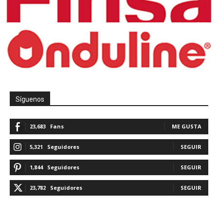
Síguenos
23,683
Fans
ME GUSTA
5,321
Seguidores
SEGUIR
1,844
Seguidores
SEGUIR
23,782
Seguidores
SEGUIR