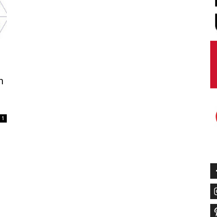
n
10
1