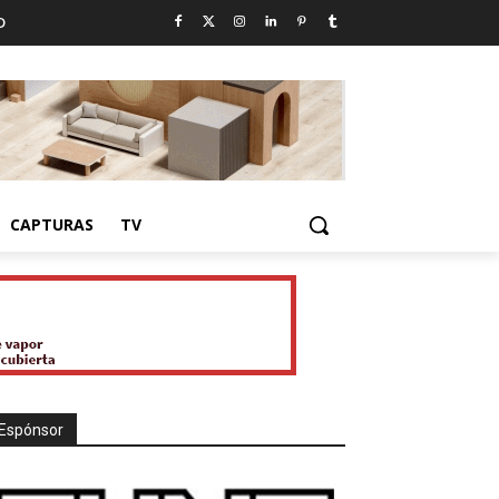
D
CAPTURAS
TV
Espónsor