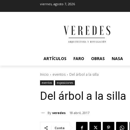
viernes, agosto 7, 2026
ARTÍCULOS
FARO
OBRAS
NASA
Inicio
eventos
Del árbol a la silla
eventos
exposiciones
Del árbol a la silla
By
veredes
18 abril, 2017
Cuota