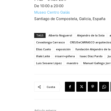
De 10:00 a 20:00
Museo Centro Gaiás
Santiago de Compostela, Galicia, España
TAGS
Alberto Noguerol
Alejandro de la Sota
Covadonga Carrasco
CREUSeCARRASCO arquitectos
Elías Cueto
exposición
fundación Alejandro de la
Iñaki Leite
irisarri+piñera
Isaac Díaz Pardo
Ju
Luis Seoane López
maestro
Manuel Gallego Jorr
Cuota
Artículo anterior