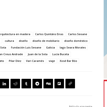
arquitectura en madera
Carlos Quintáns Eiras
Carlos Seoane
cultura
diseño
diseño de mobiliario
diseño doméstico
 Sota
Fundación Luis Seoane
Galicia
Iago Seara Morales
an Creus Andrade
Juan de la Sota
Lucía Buceta
eto
Pilar Díez
Vari Caramés
viaje
Xosé Bar Bóo
Artículo siguiente