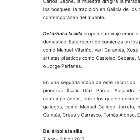
Carlos Seone, la muestra dirigirá la mirad
los bosques, la tradición en Galicia de los 
contemporáneo del mueble.
Del árbol a la silla
propone un viaje emociona
doméstico. Este recorrido comienza en los 
como Manuel Vilariño, Vari Caramés, Xosé
artistas plásticos como Castelao, Seoane
o Jorge Perianes.
En una segunda etapa de este recorrido, l
pioneros (Isaac Díaz Pardo, Alejandr
contemporáneos, entre los que se encuent
gallegos, como Manuel Gallego Jorreto, Ir
Quintás, Creus y Carrasco, Tomás Alonso, El
Del árbol a la silla
7 Abr – 5 Nov 2017