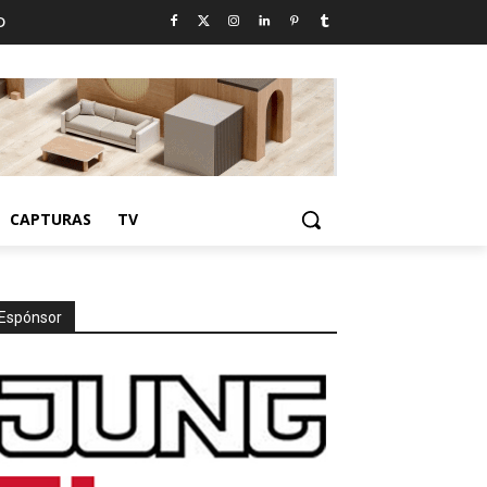
D
CAPTURAS
TV
Espónsor