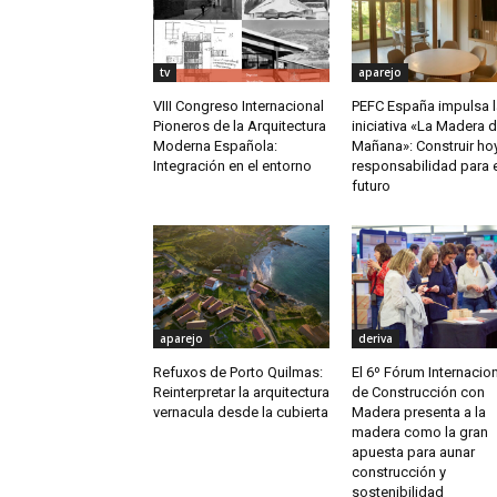
tv
aparejo
VIII Congreso Internacional
PEFC España impulsa l
Pioneros de la Arquitectura
iniciativa «La Madera d
Moderna Española:
Mañana»: Construir ho
Integración en el entorno
responsabilidad para 
futuro
aparejo
deriva
Refuxos de Porto Quilmas:
El 6º Fórum Internacio
Reinterpretar la arquitectura
de Construcción con
vernacula desde la cubierta
Madera presenta a la
madera como la gran
apuesta para aunar
construcción y
sostenibilidad