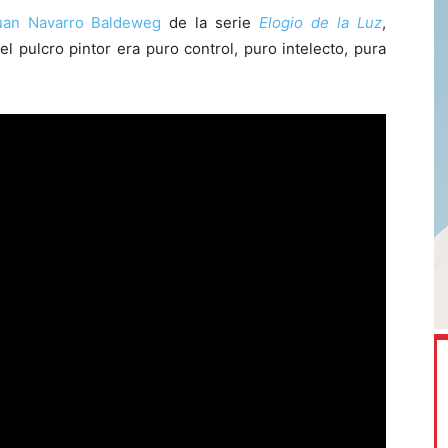
uan Navarro Baldeweg
de la serie
Elogio de la Luz
,
l pulcro pintor era puro control, puro intelecto, pura