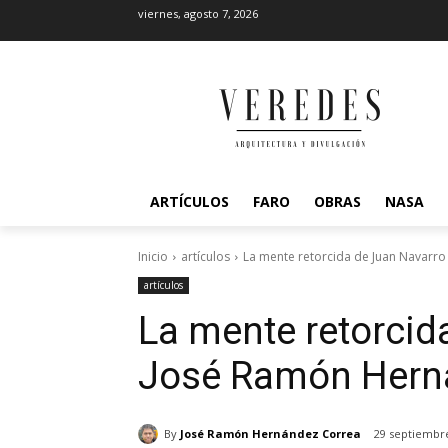
viernes, agosto 7, 2026
ARTÍCULOS
FARO
OBRAS
NASA
Inicio
artículos
La mente retorcida de Juan Navarr
artículos
La mente retorcid
José Ramón Hern
By
José Ramón Hernández Correa
29 septiembre