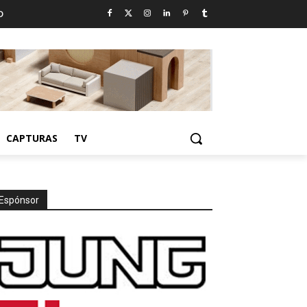
D
CAPTURAS
TV
Espónsor