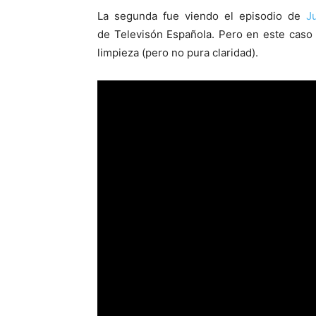
La segunda fue viendo el episodio de
J
de Televisón Española. Pero en este caso e
limpieza (pero no pura claridad).