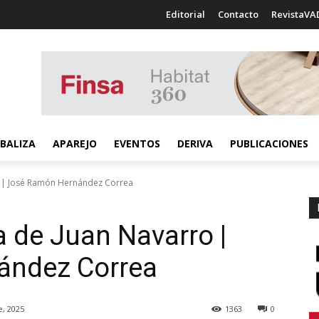
Editorial
Contacto
RevistaVA
BALIZA
APAREJO
EVENTOS
DERIVA
PUBLICACIONES
o | José Ramón Hernández Correa
a de Juan Navarro |
ández Correa
, 2025
1363
0