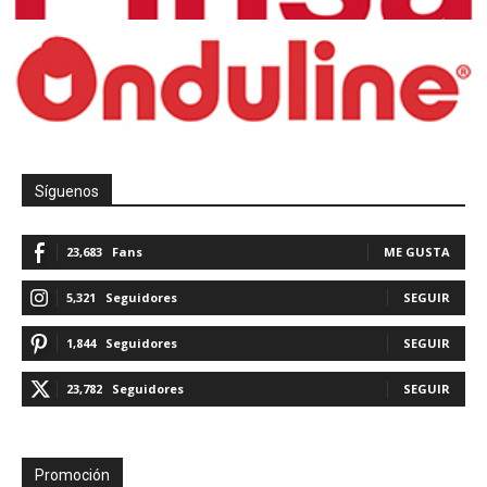
Síguenos
23,683
Fans
ME GUSTA
5,321
Seguidores
SEGUIR
1,844
Seguidores
SEGUIR
23,782
Seguidores
SEGUIR
Promoción