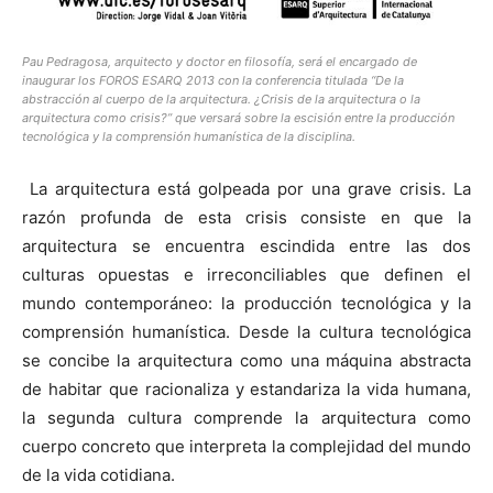
Pau Pedragosa, arquitecto y doctor en filosofía, será el encargado de
inaugurar los FOROS ESARQ 2013 con la conferencia titulada
“De la
abstracción al cuerpo de la arquitectura. ¿Crisis de la arquitectura o la
arquitectura como crisis?”
que versará sobre la escisión entre la producción
tecnológica y la comprensión humanística de la disciplina.
La arquitectura está golpeada por una grave crisis. La
razón profunda de esta crisis consiste en que la
arquitectura se encuentra escindida entre las dos
culturas opuestas e irreconciliables que definen el
mundo contemporáneo: la producción tecnológica y la
comprensión humanística. Desde la cultura tecnológica
se concibe la arquitectura como una máquina abstracta
de habitar que racionaliza y estandariza la vida humana,
la segunda cultura comprende la arquitectura como
cuerpo concreto que interpreta la complejidad del mundo
de la vida cotidiana.