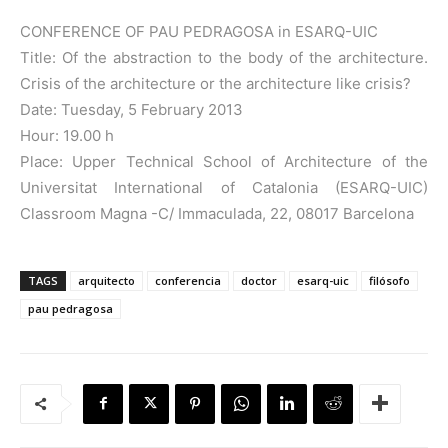
CONFERENCE OF PAU PEDRAGOSA in ESARQ-UIC
Title: Of the abstraction to the body of the architecture.
Crisis of the architecture or the architecture like crisis?
Date: Tuesday, 5 February 2013
Hour: 19.00 h
Place: Upper Technical School of Architecture of the
Universitat International of Catalonia (ESARQ-UIC)
Classroom Magna -C/ Immaculada, 22, 08017 Barcelona
TAGS
arquitecto
conferencia
doctor
esarq-uic
filósofo
pau pedragosa