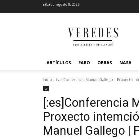
sábado, agosto 8, 2026
ARTÍCULOS
FARO
OBRAS
NASA
Inicio
tv
Conferencia Manuel Gallego | Proxecto int
tv
[:es]Conferencia 
Proxecto intemció
Manuel Gallego | 