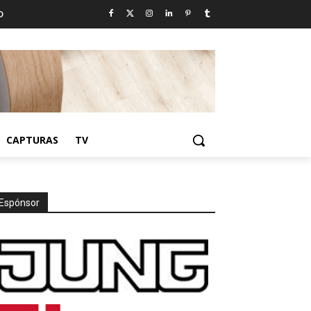
D
CAPTURAS
TV
Espónsor