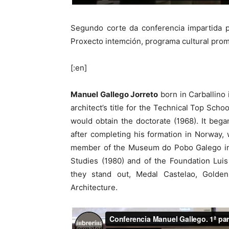
Segundo corte da conferencia impartida p
Proxecto intemción, programa cultural prom
[:en]
Manuel Gallego Jorreto
born in Carballino i
architect’s title for the Technical Top Scho
would obtain the doctorate (1968). It began
after completing his formation in Norway, 
member of the Museum do Pobo Galego in 1
Studies (1980) and of the Foundation Lui
they stand out, Medal Castelao, Golden
Architecture.