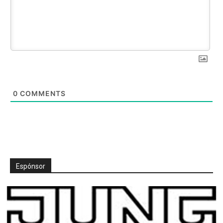
0
COMMENTS
Espónsor