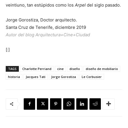
veintiuno, tan estúpidos como los
Arpel
del siglo pasado.
Jorge Gorostiza, Doctor arquitecto.
Santa Cruz de Tenerife, diciembre 2019
Autor del blog Arquitectura+Cine+Ciudad
[:]
TAGS
Charlotte Perriand
cine
diseño
diseño de mobiliario
historia
Jacques Tati
Jorge Gorostiza
Le Corbusier