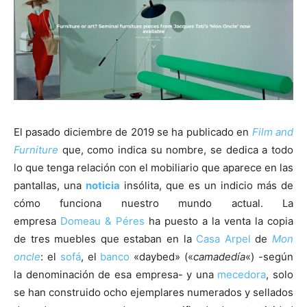
[:]
El pasado diciembre de 2019 se ha publicado en
Film and
Furniture
que, como indica su nombre, se dedica a todo
lo que tenga relación con el mobiliario que aparece en las
pantallas, una
noticia
insólita, que es un indicio más de
cómo funciona nuestro mundo actual. La
empresa
Domeau & Péres
ha puesto a la venta la copia
de tres muebles que estaban en la
Casa Arpel
de
Mon
oncle
: el
sofá
, el
banco
«daybed» («
camadedía
«) -según
la denominación de esa empresa- y una
mecedora
, solo
se han construido ocho ejemplares numerados y sellados