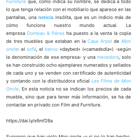
Furniture
que, como indica su nombre, se dedica a todo
lo que tenga relación con el mobiliario que aparece en las
pantallas, una
noticia
insólita, que es un indicio más de
cómo funciona nuestro mundo actual. La
empresa
Domeau & Péres
ha puesto a la venta la copia
de tres muebles que estaban en la
Casa Arpel
de
Mon
oncle
: el
sofá
, el
banco
«daybed» («
camadedía
«) -según
la denominación de esa empresa- y una
mecedora
, solo
se han construido ocho ejemplares numerados y sellados
de cada uno y se venden con certificado de autenticidad
y contando con la distribuidora oficial
Les Films de Mon
Oncle
. En esta noticia no se indican los precios de cada
mueble, sino que para tener más información, se ha de
contactar en privado con Film and Furniture.
https://dai.ly/x6mf28a
Supongo que han visto
Mon oncle
-y si no lo han hecho,