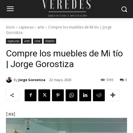
Inicio
capturas
arte
Compre los muebles de Mi tío | Jorge
Gorostiza
capturas
arte
cine
diseño
Compre los muebles de Mi tío
| Jorge Gorostiza
By
Jorge Gorostiza
22 mayo, 2020
5193
0
[:es]