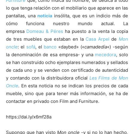
Furniture
que, como indica su nombre, se dedica a todo
lo que tenga relación con el mobiliario que aparece en las
pantallas, una
noticia
insólita, que es un indicio más de
cómo funciona nuestro mundo actual. La
empresa
Domeau & Péres
ha puesto a la venta la copia
de tres muebles que estaban en la
Casa Arpel
de
Mon
oncle
: el
sofá
, el
banco
«daybed» («
camadedía
«) -según
la denominación de esa empresa- y una
mecedora
, solo
se han construido ocho ejemplares numerados y sellados
de cada uno y se venden con certificado de autenticidad
y contando con la distribuidora oficial
Les Films de Mon
Oncle
. En esta noticia no se indican los precios de cada
mueble, sino que para tener más información, se ha de
contactar en privado con Film and Furniture.
https://dai.ly/x6mf28a
Supongo que han visto
Mon oncle
-y si no lo han hecho,