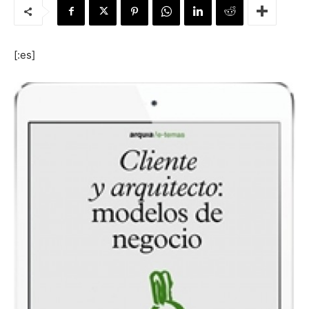
[:es]
[:]