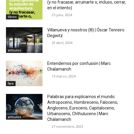
(y no fracasar, arruinarte o, incluso, cerrar,
en el intento)
25 julio, 2024
libros
Villanueva y nosotros (III) | Óscar Tenreiro
Degwitz
29 abril, 2024
artículos
Entendernos por confusión | Marc
Chalamanch
15 marzo, 2024
faro
Palabras para explicarnos el mundo:
Antropoceno, Hombreceno, Faloceno,
Angloceno, Euroceno, Capitaloceno,
Urbanoceno, Chthuluceno | Marc
artículos
Chalamanch
27 noviembre, 2023