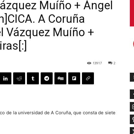
Vázquez Muíño + Ángel
en]CICA. A Coruña
el Vázquez Muíño +
ras[:]
13917
2
ico de la universidad de A Coruña, que consta de siete