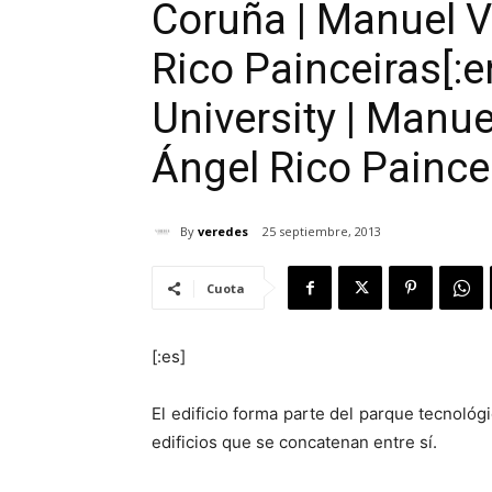
Coruña | Manuel 
Rico Painceiras[:
University | Manu
Ángel Rico Paincei
By
veredes
25 septiembre, 2013
Cuota
[:es]
El edificio forma parte del parque tecnológ
edificios que se concatenan entre sí.