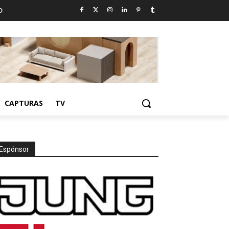
D
CAPTURAS
TV
Espónsor