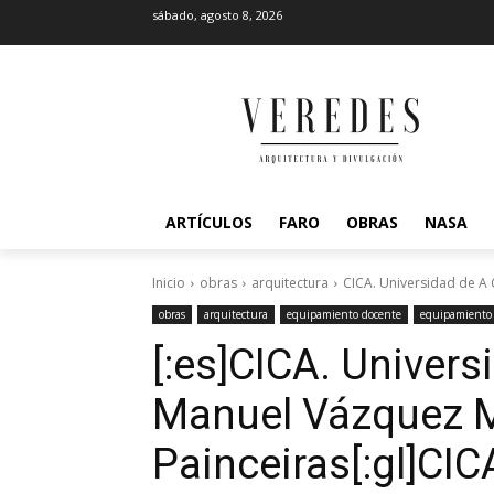
sábado, agosto 8, 2026
ARTÍCULOS
FARO
OBRAS
NASA
Inicio
obras
arquitectura
CICA. Universidad de A 
obras
arquitectura
equipamiento docente
equipamiento 
[:es]CICA. Univers
Manuel Vázquez M
Painceiras[:gl]CIC