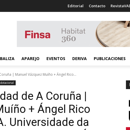
Editorial
Contacto
RevistaVA
BALIZA
APAREJO
EVENTOS
DERIVA
PUBLICACIONES
Coruña | Manuel Vázquez Muíño + Ángel Rico...
dotacional
idad de A Coruña |
uíño + Ángel Rico
A. Universidade da