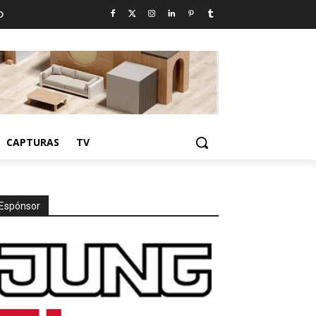
D
CAPTURAS
TV
Espónsor