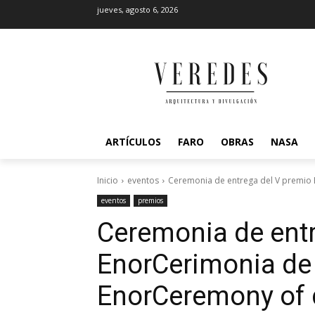
jueves, agosto 6, 2026
ARTÍCULOS
FARO
OBRAS
NASA
Inicio
eventos
Ceremonia de entrega del V premio 
eventos
premios
Ceremonia de entr
Enor
Cerimonia de
Enor
Ceremony of d