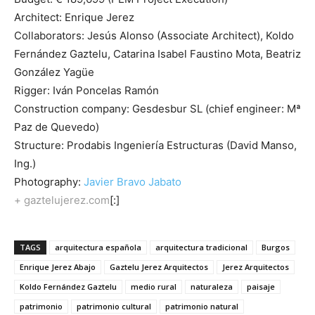
Architect: Enrique Jerez
Collaborators: Jesús Alonso (Associate Architect), Koldo
Fernández Gaztelu, Catarina Isabel Faustino Mota, Beatriz
González Yagüe
Rigger: Iván Poncelas Ramón
Construction company: Gesdesbur SL (chief engineer: Mª
Paz de Quevedo)
Structure: Prodabis Ingeniería Estructuras (David Manso,
Ing.)
Photography:
Javier Bravo Jabato
+
gaztelujerez.com
[:]
TAGS
arquitectura española
arquitectura tradicional
Burgos
Enrique Jerez Abajo
Gaztelu Jerez Arquitectos
Jerez Arquitectos
Koldo Fernández Gaztelu
medio rural
naturaleza
paisaje
patrimonio
patrimonio cultural
patrimonio natural