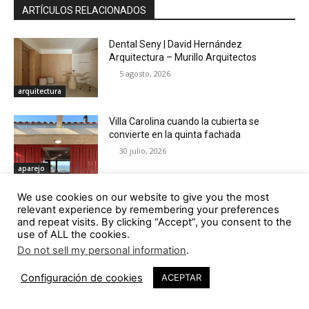
ARTÍCULOS RELACIONADOS
Dental Seny | David Hernández
Arquitectura – Murillo Arquitectos
5 agosto, 2026
arquitectura
Villa Carolina cuando la cubierta se
convierte en la quinta fachada
30 julio, 2026
aparejo
We use cookies on our website to give you the most
Casa de la Juventud de Alcalá de Guadaíra
relevant experience by remembering your preferences
| Retuerto Arquitectos – dunar arquitectos
and repeat visits. By clicking “Accept”, you consent to the
29 julio, 2026
use of ALL the cookies.
arquitectura
Do not sell my personal information
.
Casa Parche | NAN Arquitectos
Configuración de cookies
ACEPTAR
22 julio, 2026