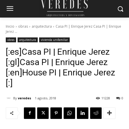
Inicio
obras
arquitectura
Casa PI | Enrique Jerez Casa PI | Enrique
Jerez ...
obras
arquitectura
vivienda unifamiliar
[:es]Casa PI | Enrique Jerez
[:gl]Casa PI | Enrique Jerez
[:en]House PI | Enrique Jerez
[:]
By
veredes
1 agosto, 2018
11228
0