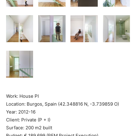
Work: House PI
Location: Burgos, Spain (42.348816 N, -3.739859 O)
Year: 2012-16
Client: Private (P + I)
Surface: 200 m2 built
Budget: € 189,699 (PEM Project Execution)