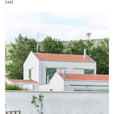
[:es]
[:]