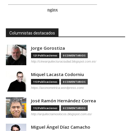
Columnistas destacados
Jorge Gorostiza
121 Publicaciones
0 COMENTARIOS
http://cinearquitecturaciudad.blogspot.com.es/
Miquel Lacasta Codorniu
113 Publicaciones
0 COMENTARIOS
https://axonometrica.wordpress.com/
José Ramón Hernández Correa
112 Publicaciones
0 COMENTARIOS
http://arquitectamoslocos.blogspot.com.es/
Miguel Ángel Díaz Camacho