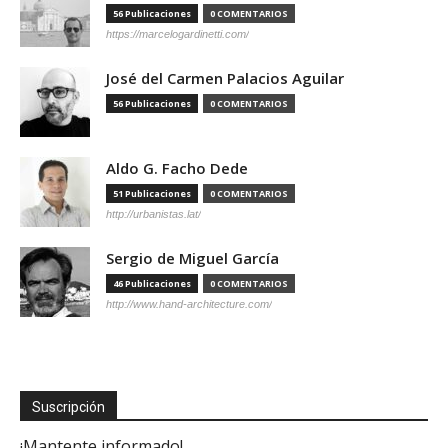
56 Publicaciones
0 COMENTARIOS
https://marcelogardinetti.com/
José del Carmen Palacios Aguilar
56 Publicaciones
0 COMENTARIOS
Aldo G. Facho Dede
51 Publicaciones
0 COMENTARIOS
http://urbanistas.lat/
Sergio de Miguel García
46 Publicaciones
0 COMENTARIOS
http://www.hand-architecture.com/
Suscripción