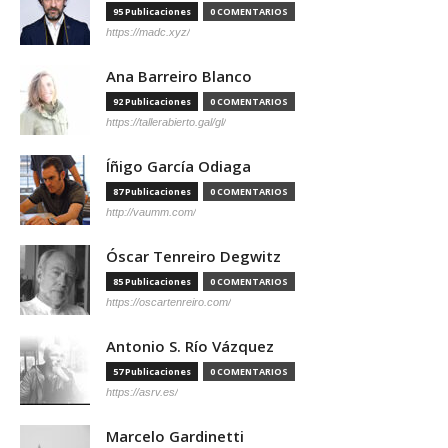
95 Publicaciones
0 COMENTARIOS
https://madc.xyz/
Ana Barreiro Blanco
92 Publicaciones
0 COMENTARIOS
https://tallerabierto.gal/gl/
Íñigo García Odiaga
87 Publicaciones
0 COMENTARIOS
http://vaumm.com/
Óscar Tenreiro Degwitz
85 Publicaciones
0 COMENTARIOS
https://oscartenreiro.com/
Antonio S. Río Vázquez
57 Publicaciones
0 COMENTARIOS
https://asrv.es/
Marcelo Gardinetti