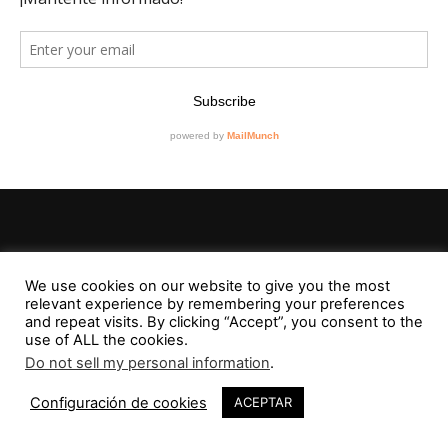
Editorial
We use cookies on our website to give you the most
Contacto
relevant experience by remembering your preferences
RevistaVAD
and repeat visits. By clicking “Accept”, you consent to the
use of ALL the cookies.
Do not sell my personal information
.
1
Configuración de cookies
ACEPTAR
Aviso Legal
Privacidad