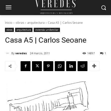
Inicio
obras
arquitectura
Casa A5 | Carlos Seoane
obras
arquitectura
vivienda unifamiliar
Casa A5 | Carlos Seoane
By
veredes
24 marzo, 2011
14897
1