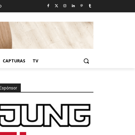
D
CAPTURAS
TV
Espónsor