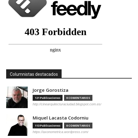
Columnistas destacados
Jorge Gorostiza
121 Publicaciones
0 COMENTARIOS
http://cinearquitecturaciudad.blogspot.com.es/
Miquel Lacasta Codorniu
113 Publicaciones
0 COMENTARIOS
https://axonometrica.wordpress.com/