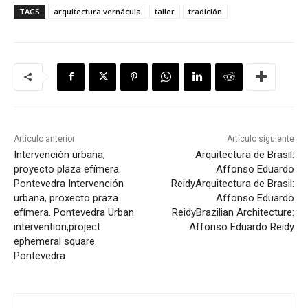
TAGS
arquitectura vernácula
taller
tradición
Artículo anterior
Artículo siguiente
Intervención urbana,
Arquitectura de Brasil:
proyecto plaza efímera.
Affonso Eduardo
Pontevedra
Intervención
Reidy
Arquitectura de Brasil:
urbana, proxecto praza
Affonso Eduardo
efímera. Pontevedra
Urban
Reidy
Brazilian Architecture:
intervention,project
Affonso Eduardo Reidy
ephemeral square.
Pontevedra