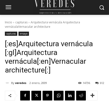
Inicio
capturas
Arquitectura vernácula Arquitectura
vernáculaVernacular architecture
capturas
ensayo
[:es]Arquitectura vernácula
[:gl]Arquitectura
vernácula[:en]Vernacular
architecture[:]
By
veredes
2 enero, 2009
14736
612