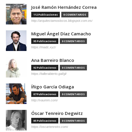
José Ramón Hernández Correa
112 Publicaciones
0 COMENTARIOS
http://arquitectamoslocos.blogspot.com.es/
Miguel Ángel Díaz Camacho
95 Publicaciones
0 COMENTARIOS
https://madc.xyz/
Ana Barreiro Blanco
92 Publicaciones
0 COMENTARIOS
https://tallerabierto.gal/gl/
Íñigo García Odiaga
87 Publicaciones
0 COMENTARIOS
http://vaumm.com/
Óscar Tenreiro Degwitz
85 Publicaciones
0 COMENTARIOS
https://oscartenreiro.com/