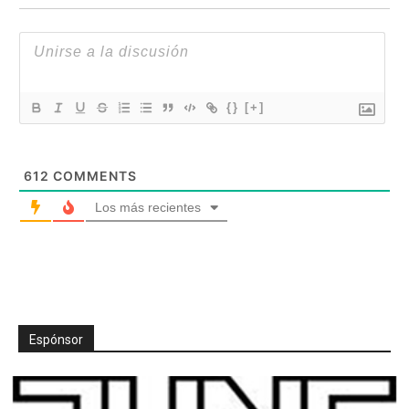
{}
[+]
612
COMMENTS
Los más recientes
Espónsor