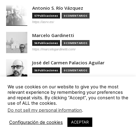
Antonio S. Río Vázquez
57 Publicaciones
0 COMENTARIOS
https://asrv.es/
Marcelo Gardinetti
56 Publicaciones
0 COMENTARIOS
https://marcelogardinetti.com/
José del Carmen Palacios Aguilar
56 Publicaciones
0 COMENTARIOS
We use cookies on our website to give you the most
Aldo G. Facho Dede
relevant experience by remembering your preferences
and repeat visits. By clicking “Accept”, you consent to the
51 Publicaciones
0 COMENTARIOS
use of ALL the cookies.
http://urbanistas.lat/
Do not sell my personal information
.
612
Sergio de Miguel García
Configuración de cookies
ACEPTAR
46 Publicaciones
0 COMENTARIOS
http://www.hand-architecture.com/