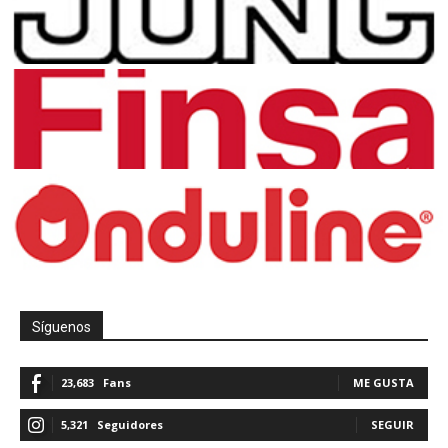
Síguenos
23,683
Fans
ME GUSTA
5,321
Seguidores
SEGUIR