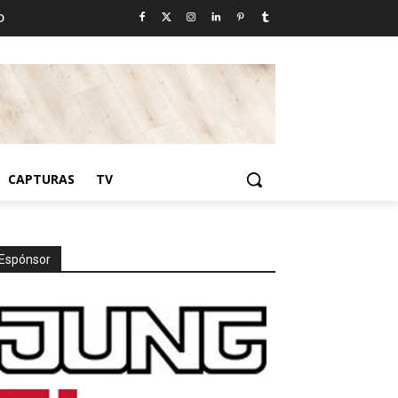
D
CAPTURAS
TV
Espónsor