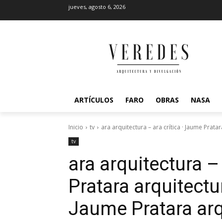
jueves, agosto 6, 2026
ARTÍCULOS
FARO
OBRAS
NASA
Inicio
tv
ara arquitectura – ara crítica · Jaume Pratara
tv
ara arquitectura –
Prat
ara arquitectur
Jaume Prat
ara arq