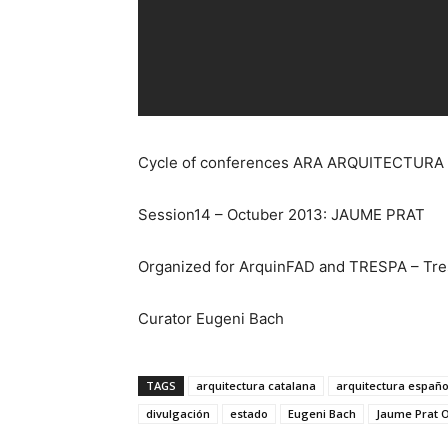
Cycle of conferences ARA ARQUITECTURA 
Session14 – Octuber 2013: JAUME PRAT
Organized for ArquinFAD and TRESPA – Tre
Curator Eugeni Bach
TAGS
arquitectura catalana
arquitectura españo
divulgación
estado
Eugeni Bach
Jaume Prat O