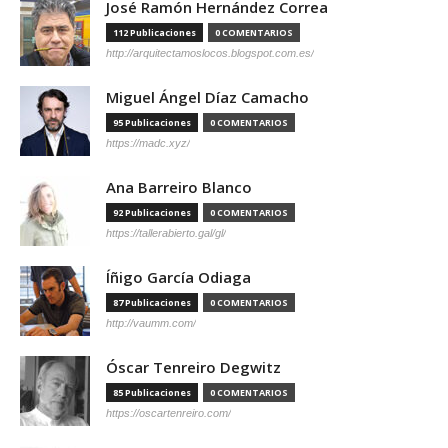
José Ramón Hernández Correa
112 Publicaciones
0 COMENTARIOS
http://arquitectamoslocos.blogspot.com.es/
Miguel Ángel Díaz Camacho
95 Publicaciones
0 COMENTARIOS
https://madc.xyz/
Ana Barreiro Blanco
92 Publicaciones
0 COMENTARIOS
https://tallerabierto.gal/gl/
Íñigo García Odiaga
87 Publicaciones
0 COMENTARIOS
http://vaumm.com/
Óscar Tenreiro Degwitz
85 Publicaciones
0 COMENTARIOS
https://oscartenreiro.com/