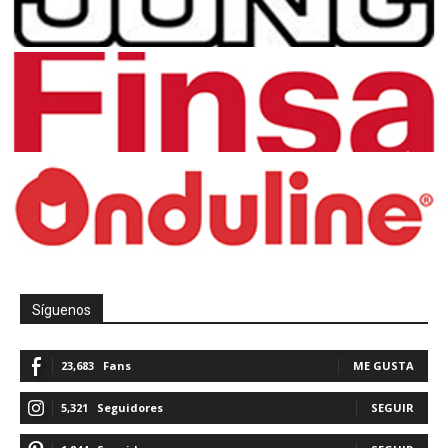
Síguenos
23,683
Fans
ME GUSTA
5,321
Seguidores
SEGUIR