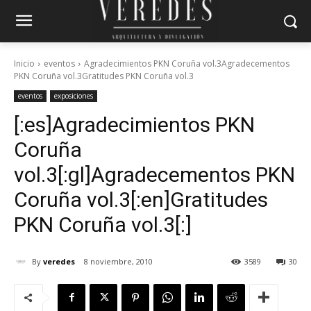
Inicio
eventos
Agradecimientos PKN Coruña vol.3Agradecementos
PKN Coruña vol.3Gratitudes PKN Coruña vol.3
eventos
exposiciones
[:es]Agradecimientos PKN
Coruña
vol.3[:gl]Agradecementos PKN
Coruña vol.3[:en]Gratitudes
PKN Coruña vol.3[:]
By
veredes
8 noviembre, 2010
3589
30