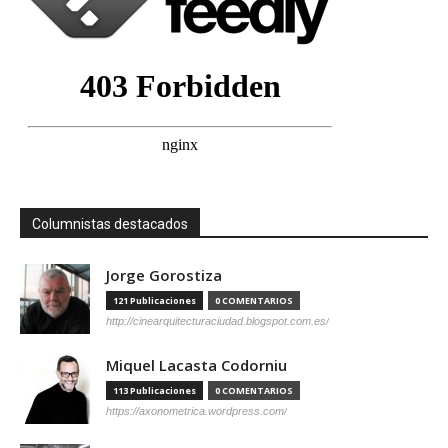
Columnistas destacados
Jorge Gorostiza
121 Publicaciones
0 COMENTARIOS
http://cinearquitecturaciudad.blogspot.com.es/
Miquel Lacasta Codorniu
113 Publicaciones
0 COMENTARIOS
https://axonometrica.wordpress.com/