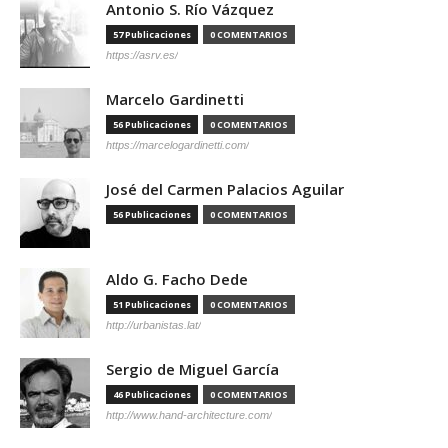
Antonio S. Río Vázquez
57 Publicaciones
0 COMENTARIOS
https://asrv.es/
Marcelo Gardinetti
56 Publicaciones
0 COMENTARIOS
https://marcelogardinetti.com/
José del Carmen Palacios Aguilar
56 Publicaciones
0 COMENTARIOS
Aldo G. Facho Dede
51 Publicaciones
0 COMENTARIOS
http://urbanistas.lat/
Sergio de Miguel García
46 Publicaciones
0 COMENTARIOS
http://www.hand-architecture.com/