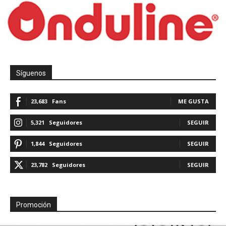
Síguenos
23,683
Fans
ME GUSTA
5,321
Seguidores
SEGUIR
1,844
Seguidores
SEGUIR
23,782
Seguidores
SEGUIR
Promoción