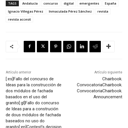
TAGS
Andalucía
concurso
digital
emergentes
España
Ignacio Villegas Pérez
Inmaculada Pérez Sánchez
revista
revista accesit
Artículo anterior
Artículo siguiente
[:es]Fallo del concurso de
Chairbook.
Ideas para la construcción de
Convocatoria
Chairbook.
dos módulos de fachada
Convocatoria
Chairbook.
basados en el uso del
Announcement
granito[:gl]Fallo do concurso
de Ideas para a construción
de dous módulos de fachada
baseados no uso do
granito[:en]Contest’s decision