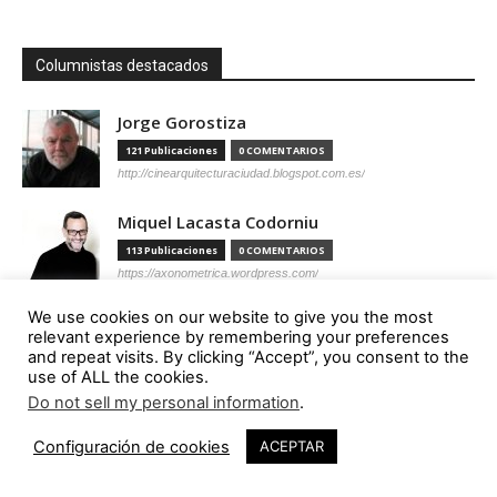
Columnistas destacados
Jorge Gorostiza
121 Publicaciones
0 COMENTARIOS
http://cinearquitecturaciudad.blogspot.com.es/
Miquel Lacasta Codorniu
113 Publicaciones
0 COMENTARIOS
https://axonometrica.wordpress.com/
We use cookies on our website to give you the most
José Ramón Hernández Correa
relevant experience by remembering your preferences
112 Publicaciones
0 COMENTARIOS
and repeat visits. By clicking “Accept”, you consent to the
http://arquitectamoslocos.blogspot.com.es/
use of ALL the cookies.
Do not sell my personal information
.
Miguel Ángel Díaz Camacho
1.3K
Configuración de cookies
ACEPTAR
95 Publicaciones
0 COMENTARIOS
https://madc.xyz/