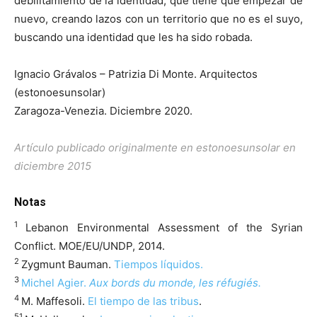
debilitamiento de la identidad, que tiene que empezar de
nuevo, creando lazos con un territorio que no es el suyo,
buscando una identidad que les ha sido robada.
Ignacio Grávalos – Patrizia Di Monte. Arquitectos
(estonoesunsolar)
Zaragoza-Venezia. Diciembre 2020.
Artículo publicado originalmente en estonoesunsolar en
diciembre 2015
Notas
1
Lebanon Environmental Assessment of the Syrian
Conflict. MOE/EU/UNDP, 2014.
2
Zygmunt Bauman.
Tiempos líquidos.
3
Michel Agier.
Aux bords du monde, les réfugiés.
4
M. Maffesoli.
El tiempo de las tribus
.
51