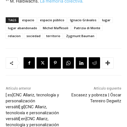
M. Halbwachs.
La memoria colectiva.
TAGS
espacio
espacio público
Ignacio Grávalos
lugar
lugar abandonado
Michel Maffesoli
Patrizia di Monte
relacion
sociedad
territorio
Zygmunt Bauman
Artículo anterior
Artículo siguiente
[:es]CNC Allariz, tecnología y
Escasez y pobreza | Óscar
personalización
Tenreiro Degwitz
versátil[:gl]CNC Allariz,
tecnoloxía e personalización
versátil[:en]CNC Allariz,
tecnología y personalización