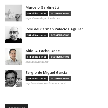
Marcelo Gardinetti
56 Publicaciones
0 COMENTARIOS
https://marcelogardinetti.com/
José del Carmen Palacios Aguilar
56 Publicaciones
0 COMENTARIOS
Aldo G. Facho Dede
51 Publicaciones
0 COMENTARIOS
http://urbanistas.lat/
Sergio de Miguel García
46 Publicaciones
0 COMENTARIOS
http://www.hand-architecture.com/