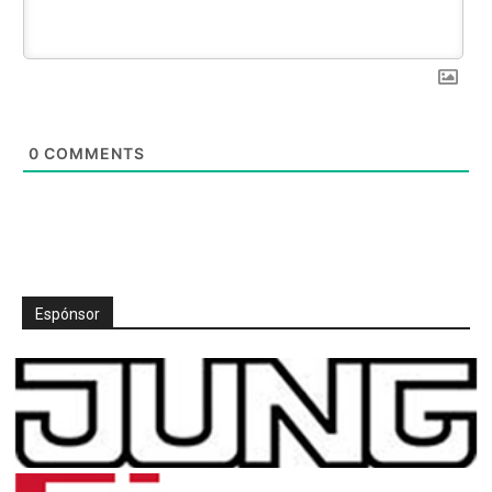
0
COMMENTS
Espónsor