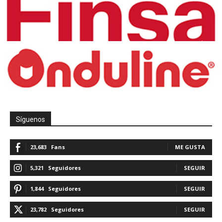
Síguenos
23,683
Fans
ME GUSTA
5,321
Seguidores
SEGUIR
1,844
Seguidores
SEGUIR
23,782
Seguidores
SEGUIR