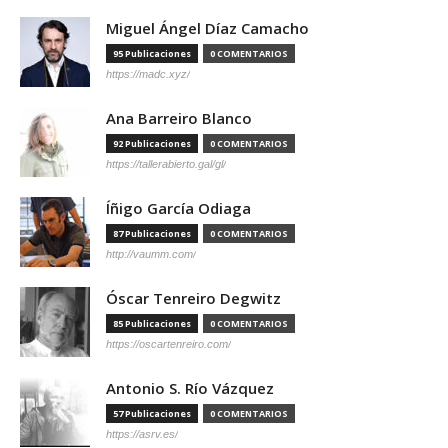
Miguel Ángel Díaz Camacho
95 Publicaciones
0 COMENTARIOS
https://madc.xyz/
Ana Barreiro Blanco
92 Publicaciones
0 COMENTARIOS
https://tallerabierto.gal/gl/
Íñigo García Odiaga
87 Publicaciones
0 COMENTARIOS
http://vaumm.com/
Óscar Tenreiro Degwitz
85 Publicaciones
0 COMENTARIOS
https://oscartenreiro.com/
Antonio S. Río Vázquez
57 Publicaciones
0 COMENTARIOS
https://asrv.es/