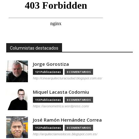
Columnistas destacados
Jorge Gorostiza
121 Publicaciones
0 COMENTARIOS
http://cinearquitecturaciudad.blogspot.com.es/
Miquel Lacasta Codorniu
113 Publicaciones
0 COMENTARIOS
https://axonometrica.wordpress.com/
José Ramón Hernández Correa
112 Publicaciones
0 COMENTARIOS
http://arquitectamoslocos.blogspot.com.es/