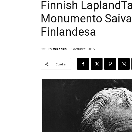
Finnish Lapland
Ta
Monumento Saivaa
Finlandesa
By
veredes
6 octubre, 2015
Cuota