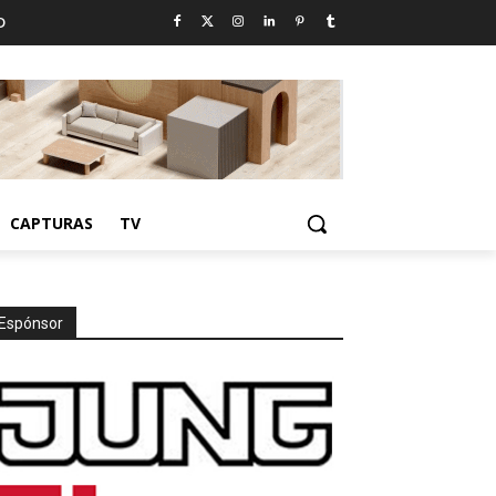
D
CAPTURAS
TV
Espónsor