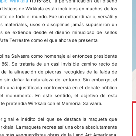
apio Wirkkala
(1915-85), la personificación del diseño
rtísticos de Wirkkala están incluidos en muchos de los
te de todo el mundo. Fue un extraordinario, versátil y
los materiales, usos o disciplinas jamás supusieron un
os se extiende desde el diseño minucioso de sellos
 Arte Terrestre como el que ahora se presenta.
colina Saivaara como homenaje al entonces presidente
86). Se trataría de un casi invisible camino recto de
 de la alineación de piedras recogidas de la falda de
co sin dañar la naturaleza del entorno. Sin embargo, el
ó una injustificada controversia en el debate público
el monumento. En este sentido, el objetivo de esta
e pretendía Wirkkala con el Memorial Saivaara.
original e inédito del que se destaca la maqueta que
irkkala. La maqueta recrea así una obra absolutamente
as más vanguardistas obras de la Land Art Americana.