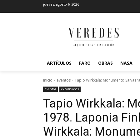
jueves, agosto 6, 2026
ARTÍCULOS
FARO
OBRAS
NASA
Inicio
eventos
Tapio Wirkkala: Monumento Saivaara,
eventos
exposiciones
Tapio Wirkkala: 
1978. Laponia Fi
Wirkkala: Monumen