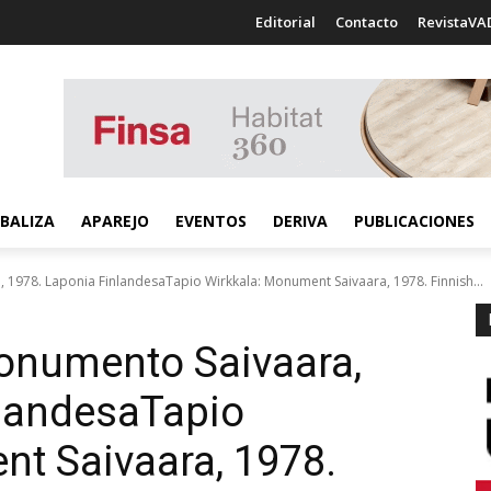
Editorial
Contacto
RevistaVA
BALIZA
APAREJO
EVENTOS
DERIVA
PUBLICACIONES
 1978. Laponia FinlandesaTapio Wirkkala: Monument Saivaara, 1978. Finnish...
Monumento Saivaara,
nlandesa
Tapio
t Saivaara, 1978.