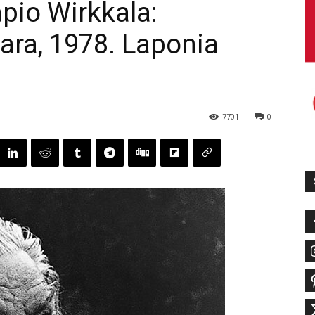
pio Wirkkala:
ra, 1978. Laponia
7701
0