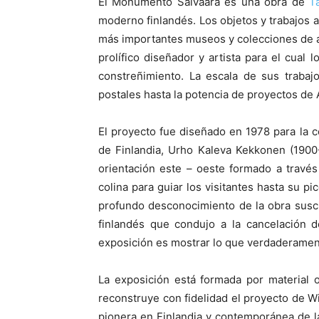
El Monumento Saivaara es una obra de
T
moderno finlandés. Los objetos y trabajos a
más importantes museos y colecciones de ar
prolífico diseñador y artista para el cual 
constreñimiento. La escala de sus trabaj
postales hasta la potencia de proyectos de
El proyecto fue diseñado en 1978 para la 
de Finlandia, Urho Kaleva Kekkonen (1900-
orientación este – oeste formado a través
colina para guiar los visitantes hasta su pi
profundo desconocimiento de la obra suscit
finlandés que condujo a la cancelación d
exposición es mostrar lo que verdaderament
La exposición está formada por material 
reconstruye con fidelidad el proyecto de W
pionera en Finlandia y contemporánea de l