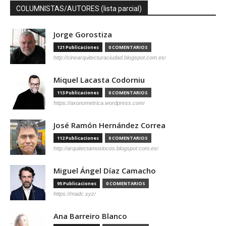
COLUMNISTAS/AUTORES (lista parcial)
Jorge Gorostiza
121 Publicaciones
0 COMENTARIOS
http://cinearquitecturaciudad.blogspot.com.es/
Miquel Lacasta Codorniu
113 Publicaciones
0 COMENTARIOS
https://axonometrica.wordpress.com/
José Ramón Hernández Correa
112 Publicaciones
0 COMENTARIOS
http://arquitectamoslocos.blogspot.com.es/
Miguel Ángel Díaz Camacho
95 Publicaciones
0 COMENTARIOS
https://madc.xyz/
Ana Barreiro Blanco