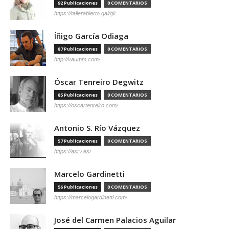
92 Publicaciones
0 COMENTARIOS
https://tallerabierto.gal/gl/
Íñigo García Odiaga
87 Publicaciones
0 COMENTARIOS
http://vaumm.com/
Óscar Tenreiro Degwitz
85 Publicaciones
0 COMENTARIOS
https://oscartenreiro.com/
Antonio S. Río Vázquez
57 Publicaciones
0 COMENTARIOS
https://asrv.es/
Marcelo Gardinetti
56 Publicaciones
0 COMENTARIOS
https://marcelogardinetti.com/
José del Carmen Palacios Aguilar