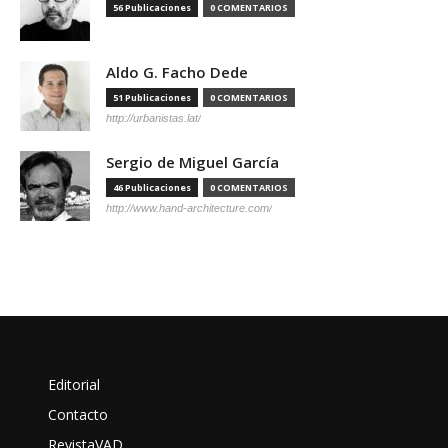
56 Publicaciones
0 COMENTARIOS
Aldo G. Facho Dede
51 Publicaciones
0 COMENTARIOS
http://urbanistas.lat/
Sergio de Miguel García
46 Publicaciones
0 COMENTARIOS
http://www.hand-architecture.com/
Editorial
Contacto
RevistaVAD