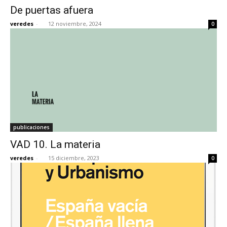
De puertas afuera
veredes
-
12 noviembre, 2024
0
[:]
publicaciones
VAD 10. La materia
veredes
-
15 diciembre, 2023
0