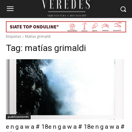
Etiquetas
Matías grimaldi
Tag:
matías grimaldi
publicaciones
e n g a w a # 18e n g a w a # 18e n g a w a #