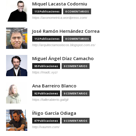
Miquel Lacasta Codorniu
113 Publicaciones
0 COMENTARIOS
https://axonometrica.wordpress.com/
José Ramón Hernández Correa
112 Publicaciones
0 COMENTARIOS
http://arquitectamoslocos.blogspot.com.es/
Miguel Ángel Díaz Camacho
95 Publicaciones
0 COMENTARIOS
https://madc.xyz/
Ana Barreiro Blanco
92 Publicaciones
0 COMENTARIOS
https://tallerabierto.gal/gl/
Íñigo García Odiaga
87 Publicaciones
0 COMENTARIOS
http://vaumm.com/