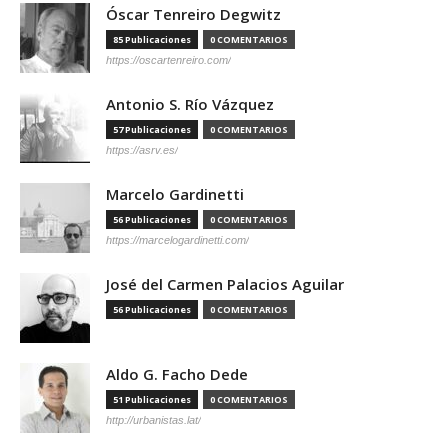
Óscar Tenreiro Degwitz
85 Publicaciones
0 COMENTARIOS
https://oscartenreiro.com/
Antonio S. Río Vázquez
57 Publicaciones
0 COMENTARIOS
https://asrv.es/
Marcelo Gardinetti
56 Publicaciones
0 COMENTARIOS
https://marcelogardinetti.com/
José del Carmen Palacios Aguilar
56 Publicaciones
0 COMENTARIOS
Aldo G. Facho Dede
51 Publicaciones
0 COMENTARIOS
http://urbanistas.lat/