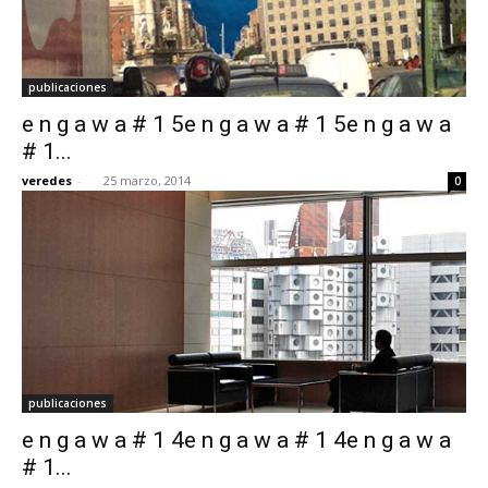
publicaciones
e n g a w a # 1 5e n g a w a # 1 5e n g a w a
# 1...
veredes
-
25 marzo, 2014
0
publicaciones
e n g a w a # 1 4e n g a w a # 1 4e n g a w a
# 1...