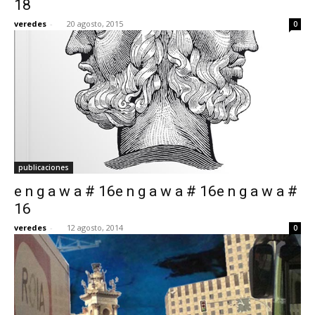
18
veredes
-
20 agosto, 2015
0
[:]
publicaciones
e n g a w a # 16e n g a w a # 16e n g a w a #
16
veredes
-
12 agosto, 2014
0