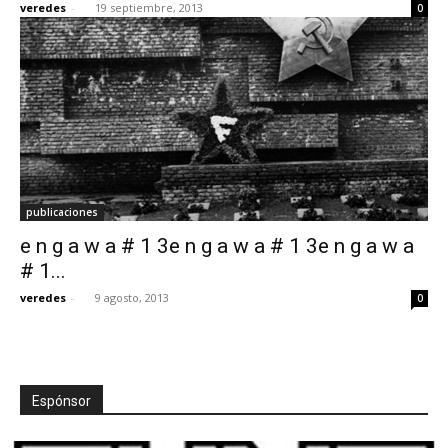
veredes
-
19 septiembre, 2013
0
publicaciones
e n g a w a # 1 3e n g a w a # 1 3e n g a w a
# 1...
veredes
-
9 agosto, 2013
0
Espónsor