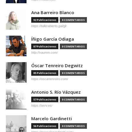
Ana Barreiro Blanco
92 Publicaciones
0 COMENTARIOS
https://tallerabierto.gal/gl/
Íñigo García Odiaga
87 Publicaciones
0 COMENTARIOS
http://vaumm.com/
Óscar Tenreiro Degwitz
85 Publicaciones
0 COMENTARIOS
https://oscartenreiro.com/
Antonio S. Río Vázquez
57 Publicaciones
0 COMENTARIOS
https://asrv.es/
Marcelo Gardinetti
56 Publicaciones
0 COMENTARIOS
https://marcelogardinetti.com/