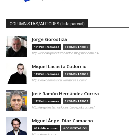
COLUMNISTAS/AUTORES (lista parcial)
Jorge Gorostiza
121 Publicaciones
0 COMENTARIOS
http://cinearquitecturaciudad.blogspot.com.es/
Miquel Lacasta Codorniu
113 Publicaciones
0 COMENTARIOS
https://axonometrica.wordpress.com/
José Ramón Hernández Correa
112 Publicaciones
0 COMENTARIOS
http://arquitectamoslocos.blogspot.com.es/
Miguel Ángel Díaz Camacho
95 Publicaciones
0 COMENTARIOS
https://madc.xyz/