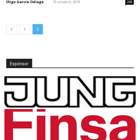
Íñigo García Odiaga
-
10 octubre, 2010
245
1
2
Espónsor