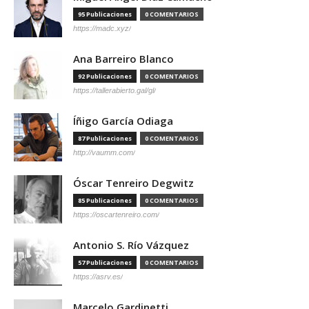
95 Publicaciones
0 COMENTARIOS
https://madc.xyz/
Ana Barreiro Blanco
92 Publicaciones
0 COMENTARIOS
https://tallerabierto.gal/gl/
Íñigo García Odiaga
87 Publicaciones
0 COMENTARIOS
http://vaumm.com/
Óscar Tenreiro Degwitz
85 Publicaciones
0 COMENTARIOS
https://oscartenreiro.com/
Antonio S. Río Vázquez
57 Publicaciones
0 COMENTARIOS
https://asrv.es/
Marcelo Gardinetti