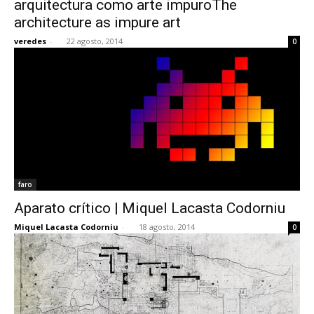
arquitectura como arte impuroThe
architecture as impure art
veredes
-
22 agosto, 2014
0
[:]
faro
Aparato crítico | Miquel Lacasta Codorniu
Miquel Lacasta Codorniu
-
18 agosto, 2014
0