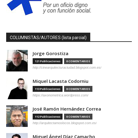
COLUMNISTAS/AUTORES (lista parcial)
Jorge Gorostiza
121 Publicaciones
0 COMENTARIOS
http://cinearquitecturaciudad.blogspot.com.es/
Miquel Lacasta Codorniu
113 Publicaciones
0 COMENTARIOS
https://axonometrica.wordpress.com/
José Ramón Hernández Correa
112 Publicaciones
0 COMENTARIOS
http://arquitectamoslocos.blogspot.com.es/
Miguel Ángel Díaz Camacho