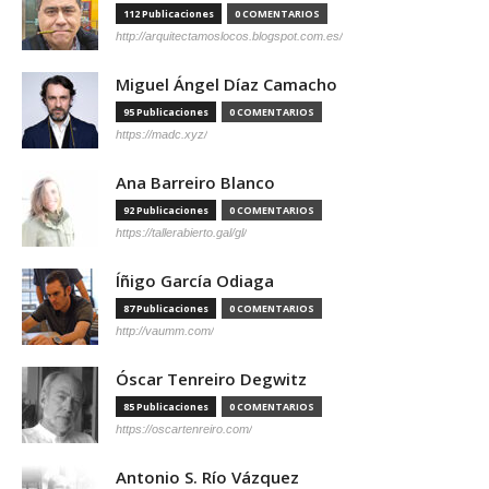
112 Publicaciones
0 COMENTARIOS
http://arquitectamoslocos.blogspot.com.es/
Miguel Ángel Díaz Camacho
95 Publicaciones
0 COMENTARIOS
https://madc.xyz/
Ana Barreiro Blanco
92 Publicaciones
0 COMENTARIOS
https://tallerabierto.gal/gl/
Íñigo García Odiaga
87 Publicaciones
0 COMENTARIOS
http://vaumm.com/
Óscar Tenreiro Degwitz
85 Publicaciones
0 COMENTARIOS
https://oscartenreiro.com/
Antonio S. Río Vázquez