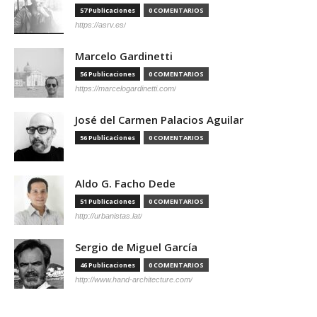
57 Publicaciones
0 COMENTARIOS
https://asrv.es/
Marcelo Gardinetti
56 Publicaciones
0 COMENTARIOS
https://marcelogardinetti.com/
José del Carmen Palacios Aguilar
56 Publicaciones
0 COMENTARIOS
Aldo G. Facho Dede
51 Publicaciones
0 COMENTARIOS
http://urbanistas.lat/
Sergio de Miguel García
46 Publicaciones
0 COMENTARIOS
http://www.hand-architecture.com/