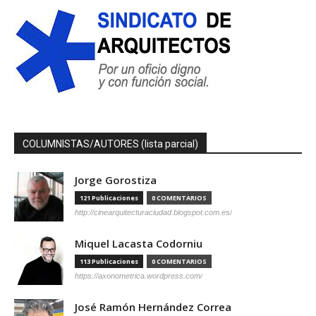
COLUMNISTAS/AUTORES (lista parcial)
Jorge Gorostiza
121 Publicaciones
0 COMENTARIOS
http://cinearquitecturaciudad.blogspot.com.es/
Miquel Lacasta Codorniu
113 Publicaciones
0 COMENTARIOS
https://axonometrica.wordpress.com/
José Ramón Hernández Correa