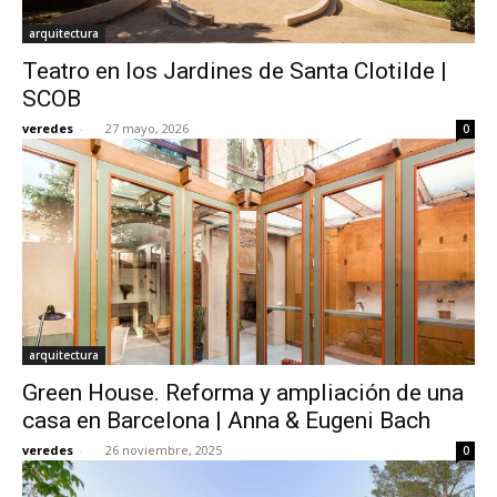
arquitectura
Teatro en los Jardines de Santa Clotilde |
SCOB
veredes
-
27 mayo, 2026
0
arquitectura
Green House. Reforma y ampliación de una
casa en Barcelona | Anna & Eugeni Bach
veredes
-
26 noviembre, 2025
0