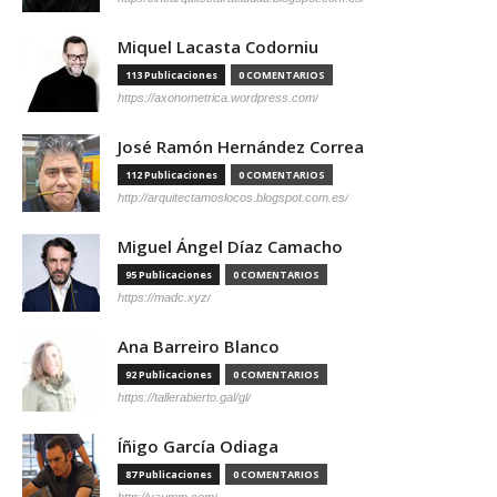
Miquel Lacasta Codorniu
113 Publicaciones
0 COMENTARIOS
https://axonometrica.wordpress.com/
José Ramón Hernández Correa
112 Publicaciones
0 COMENTARIOS
http://arquitectamoslocos.blogspot.com.es/
Miguel Ángel Díaz Camacho
95 Publicaciones
0 COMENTARIOS
https://madc.xyz/
Ana Barreiro Blanco
92 Publicaciones
0 COMENTARIOS
https://tallerabierto.gal/gl/
Íñigo García Odiaga
87 Publicaciones
0 COMENTARIOS
http://vaumm.com/