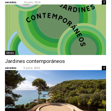
veredes
-
14 julio, 2026
0
[:]
libros
Jardines contemporáneos
veredes
-
9 junio, 2026
0