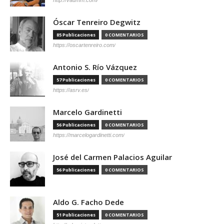
Óscar Tenreiro Degwitz
85 Publicaciones
0 COMENTARIOS
https://oscartenreiro.com/
Antonio S. Río Vázquez
57 Publicaciones
0 COMENTARIOS
https://asrv.es/
Marcelo Gardinetti
56 Publicaciones
0 COMENTARIOS
https://marcelogardinetti.com/
José del Carmen Palacios Aguilar
56 Publicaciones
0 COMENTARIOS
Aldo G. Facho Dede
51 Publicaciones
0 COMENTARIOS