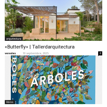
arquitectura
«Butterfly» | Tallerdarquitectura
veredes
-
10 septiembre, 2025
0
libros