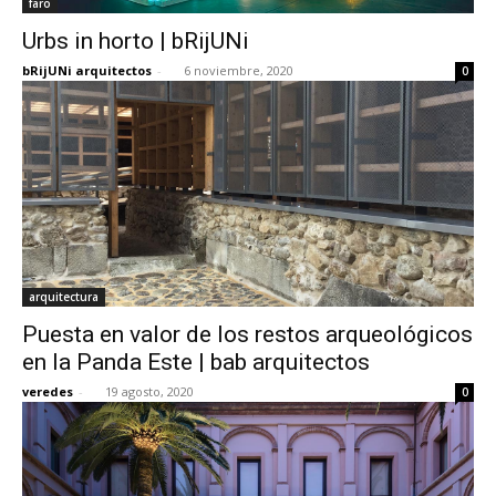
faro
Urbs in horto | bRijUNi
bRijUNi arquitectos
-
6 noviembre, 2020
0
arquitectura
Puesta en valor de los restos arqueológicos
en la Panda Este | bab arquitectos
veredes
-
19 agosto, 2020
0