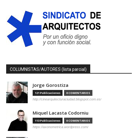
COLUMNISTAS/AUTORES (lista parcial)
Jorge Gorostiza
121 Publicaciones
0 COMENTARIOS
http://cinearquitecturaciudad.blogspot.com.es/
Miquel Lacasta Codorniu
113 Publicaciones
0 COMENTARIOS
https://axonometrica.wordpress.com/