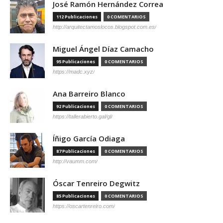
José Ramón Hernández Correa
112 Publicaciones
0 COMENTARIOS
http://arquitectamoslocos.blogspot.com.es/
Miguel Ángel Díaz Camacho
95 Publicaciones
0 COMENTARIOS
https://madc.xyz/
Ana Barreiro Blanco
92 Publicaciones
0 COMENTARIOS
https://tallerabierto.gal/gl/
Íñigo García Odiaga
87 Publicaciones
0 COMENTARIOS
http://vaumm.com/
Óscar Tenreiro Degwitz
85 Publicaciones
0 COMENTARIOS
https://oscartenreiro.com/