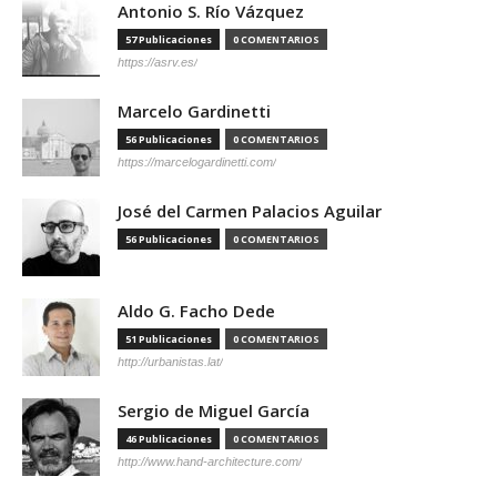
Antonio S. Río Vázquez
57 Publicaciones
0 COMENTARIOS
https://asrv.es/
Marcelo Gardinetti
56 Publicaciones
0 COMENTARIOS
https://marcelogardinetti.com/
José del Carmen Palacios Aguilar
56 Publicaciones
0 COMENTARIOS
Aldo G. Facho Dede
51 Publicaciones
0 COMENTARIOS
http://urbanistas.lat/
Sergio de Miguel García
46 Publicaciones
0 COMENTARIOS
http://www.hand-architecture.com/