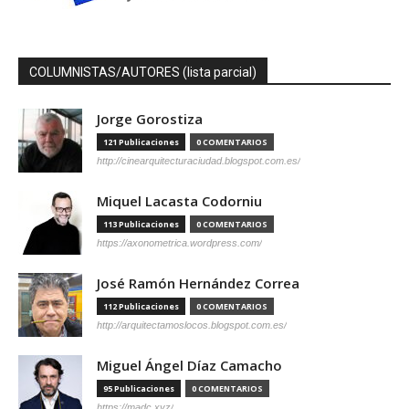
COLUMNISTAS/AUTORES (lista parcial)
Jorge Gorostiza
121 Publicaciones
0 COMENTARIOS
http://cinearquitecturaciudad.blogspot.com.es/
Miquel Lacasta Codorniu
113 Publicaciones
0 COMENTARIOS
https://axonometrica.wordpress.com/
José Ramón Hernández Correa
112 Publicaciones
0 COMENTARIOS
http://arquitectamoslocos.blogspot.com.es/
Miguel Ángel Díaz Camacho
95 Publicaciones
0 COMENTARIOS
https://madc.xyz/