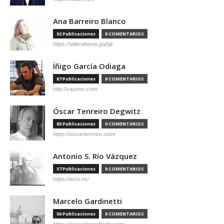
Ana Barreiro Blanco
92 Publicaciones
0 COMENTARIOS
https://tallerabierto.gal/gl/
Íñigo García Odiaga
87 Publicaciones
0 COMENTARIOS
http://vaumm.com/
Óscar Tenreiro Degwitz
85 Publicaciones
0 COMENTARIOS
https://oscartenreiro.com/
Antonio S. Río Vázquez
57 Publicaciones
0 COMENTARIOS
https://asrv.es/
Marcelo Gardinetti
56 Publicaciones
0 COMENTARIOS
https://marcelogardinetti.com/