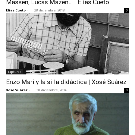
Massen, Lucas Mazen… | Elías Cueto
Elías Cueto
-
28 diciembre, 2018
0
[:]
capturas
Enzo Mari y la silla didáctica | Xosé Suárez
Xosé Suárez
-
30 diciembre, 2016
0