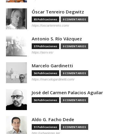
Óscar Tenreiro Degwitz
85 Publicaciones
0 COMENTARIOS
https://oscartenreiro.com/
Antonio S. Río Vázquez
57 Publicaciones
0 COMENTARIOS
https://asrv.es/
Marcelo Gardinetti
56 Publicaciones
0 COMENTARIOS
https://marcelogardinetti.com/
José del Carmen Palacios Aguilar
56 Publicaciones
0 COMENTARIOS
Aldo G. Facho Dede
51 Publicaciones
0 COMENTARIOS
http://urbanistas.lat/