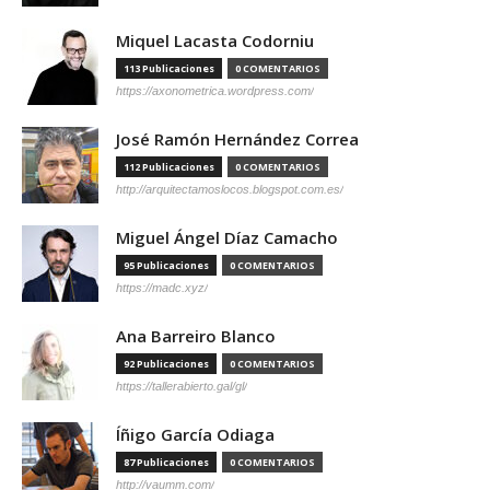
Miquel Lacasta Codorniu
113 Publicaciones
0 COMENTARIOS
https://axonometrica.wordpress.com/
José Ramón Hernández Correa
112 Publicaciones
0 COMENTARIOS
http://arquitectamoslocos.blogspot.com.es/
Miguel Ángel Díaz Camacho
95 Publicaciones
0 COMENTARIOS
https://madc.xyz/
Ana Barreiro Blanco
92 Publicaciones
0 COMENTARIOS
https://tallerabierto.gal/gl/
Íñigo García Odiaga
87 Publicaciones
0 COMENTARIOS
http://vaumm.com/