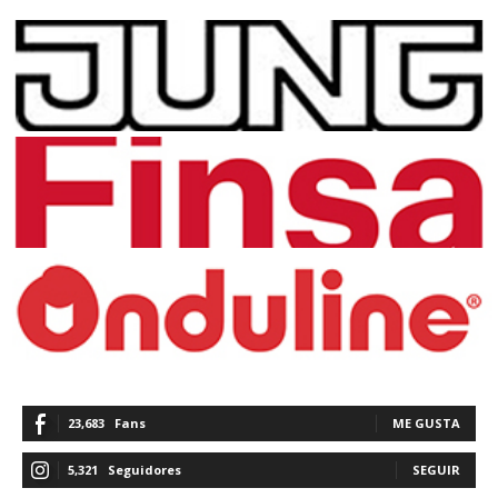
23,683
Fans
ME GUSTA
5,321
Seguidores
SEGUIR