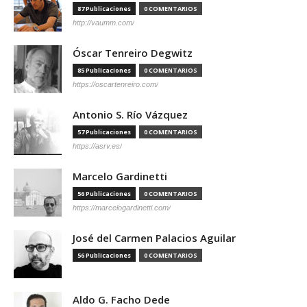
87 Publicaciones
0 COMENTARIOS
http://vaumm.com/
Óscar Tenreiro Degwitz
85 Publicaciones
0 COMENTARIOS
https://oscartenreiro.com/
Antonio S. Río Vázquez
57 Publicaciones
0 COMENTARIOS
https://asrv.es/
Marcelo Gardinetti
56 Publicaciones
0 COMENTARIOS
https://marcelogardinetti.com/
José del Carmen Palacios Aguilar
56 Publicaciones
0 COMENTARIOS
Aldo G. Facho Dede