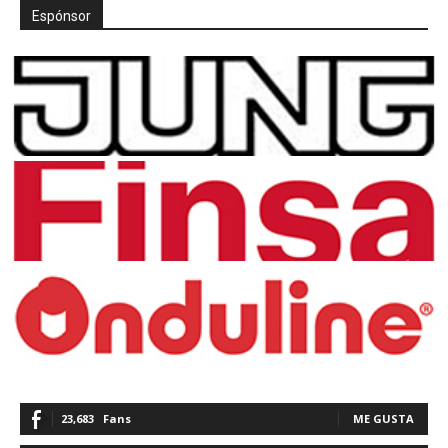
Espónsor
23,683
Fans
ME GUSTA