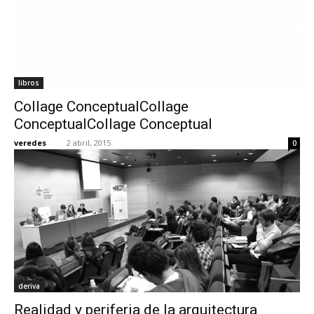
libros
Collage ConceptualCollage
ConceptualCollage Conceptual
veredes
-
2 abril, 2015
0
deriva
Realidad y periferia de la arquitectura