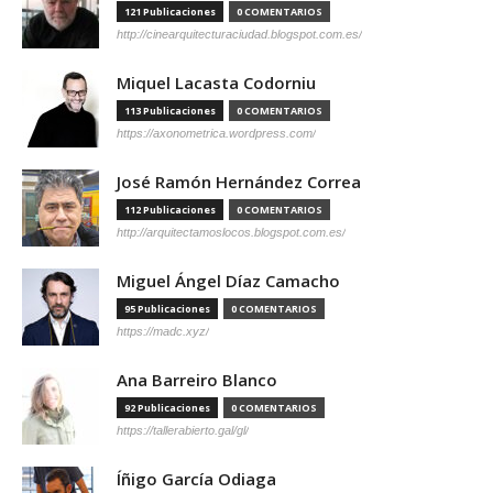
121 Publicaciones
0 COMENTARIOS
http://cinearquitecturaciudad.blogspot.com.es/
Miquel Lacasta Codorniu
113 Publicaciones
0 COMENTARIOS
https://axonometrica.wordpress.com/
José Ramón Hernández Correa
112 Publicaciones
0 COMENTARIOS
http://arquitectamoslocos.blogspot.com.es/
Miguel Ángel Díaz Camacho
95 Publicaciones
0 COMENTARIOS
https://madc.xyz/
Ana Barreiro Blanco
92 Publicaciones
0 COMENTARIOS
https://tallerabierto.gal/gl/
Íñigo García Odiaga