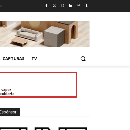
D
CAPTURAS
TV
Espónsor