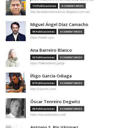
112 Publicaciones
0 COMENTARIOS
http://arquitectamoslocos.blogspot.com.es/
Miguel Ángel Díaz Camacho
95 Publicaciones
0 COMENTARIOS
https://madc.xyz/
Ana Barreiro Blanco
92 Publicaciones
0 COMENTARIOS
https://tallerabierto.gal/gl/
Íñigo García Odiaga
87 Publicaciones
0 COMENTARIOS
http://vaumm.com/
Óscar Tenreiro Degwitz
85 Publicaciones
0 COMENTARIOS
https://oscartenreiro.com/
Antonio S. Río Vázquez