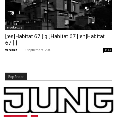
arquitectos
[:es]Habitat 67 [:gl]Habitat 67 [:en]Habitat
67 [:]
veredes
-
3 septiembre, 2009
1134
Espónsor