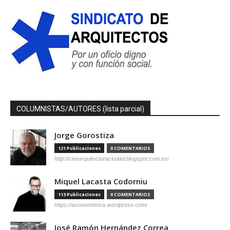
COLUMNISTAS/AUTORES (lista parcial)
Jorge Gorostiza
121 Publicaciones
0 COMENTARIOS
http://cinearquitecturaciudad.blogspot.com.es/
Miquel Lacasta Codorniu
113 Publicaciones
0 COMENTARIOS
https://axonometrica.wordpress.com/
José Ramón Hernández Correa