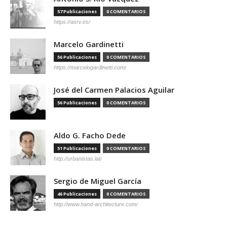
57 Publicaciones
0 COMENTARIOS
https://asrv.es/
Marcelo Gardinetti
56 Publicaciones
0 COMENTARIOS
https://marcelogardinetti.com/
José del Carmen Palacios Aguilar
56 Publicaciones
0 COMENTARIOS
Aldo G. Facho Dede
51 Publicaciones
0 COMENTARIOS
http://urbanistas.lat/
Sergio de Miguel García
46 Publicaciones
0 COMENTARIOS
http://www.hand-architecture.com/