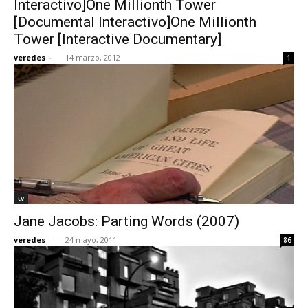
Interactivo]One Millionth Tower
[Documental Interactivo]One Millionth
Tower [Interactive Documentary]
veredes
-
14 marzo, 2012
1
[:]
tv
Jane Jacobs: Parting Words (2007)
veredes
-
24 mayo, 2011
86