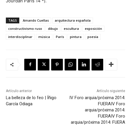
Jourdan Paris 14 º).
TAGS
Amando Cuellas
arquitectura española
constructivismo ruso
dibujo
escultura
exposición
interdisciplinar
música
París
pintura
poesía
Artículo anterior
Artículo siguiente
La belleza de lo feo | Íñigo
IV Foro arquia/próxima 2014:
García Odiaga
FUERA
IV Foro
arquia/próxima 2014:
FUERA
IV Foro
arquia/próxima 2014: FUERA