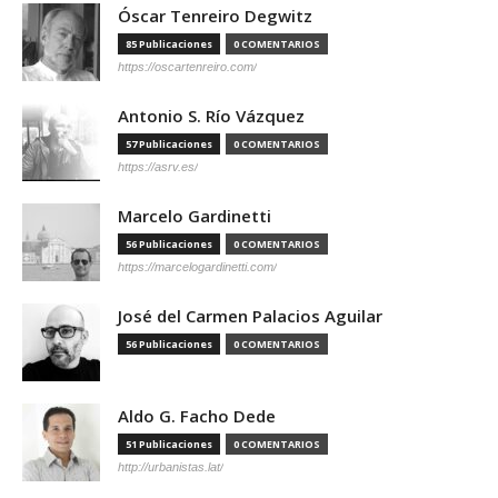
Óscar Tenreiro Degwitz
85 Publicaciones
0 COMENTARIOS
https://oscartenreiro.com/
Antonio S. Río Vázquez
57 Publicaciones
0 COMENTARIOS
https://asrv.es/
Marcelo Gardinetti
56 Publicaciones
0 COMENTARIOS
https://marcelogardinetti.com/
José del Carmen Palacios Aguilar
56 Publicaciones
0 COMENTARIOS
Aldo G. Facho Dede
51 Publicaciones
0 COMENTARIOS
http://urbanistas.lat/