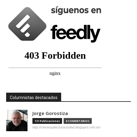
Columnistas destacados
Jorge Gorostiza
121 Publicaciones
0 COMENTARIOS
http://cinearquitecturaciudad.blogspot.com.es/