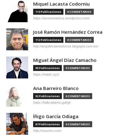
Miquel Lacasta Codorniu
113 Publicaciones
0 COMENTARIOS
https://axonometrica.wordpress.com/
José Ramón Hernández Correa
112 Publicaciones
0 COMENTARIOS
http://arquitectamoslocos.blogspot.com.es/
Miguel Ángel Díaz Camacho
95 Publicaciones
0 COMENTARIOS
https://madc.xyz/
Ana Barreiro Blanco
92 Publicaciones
0 COMENTARIOS
https://tallerabierto.gal/gl/
Íñigo García Odiaga
87 Publicaciones
0 COMENTARIOS
http://vaumm.com/