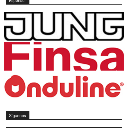
Espónsor
Síguenos