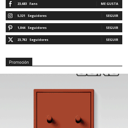
23,683
Fans
ME GUSTA
5,321
Seguidores
SEGUIR
1,844
Seguidores
SEGUIR
23,782
Seguidores
SEGUIR
Promoción