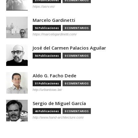
57 Publicaciones
0 COMENTARIOS
https://asrv.es/
Marcelo Gardinetti
56 Publicaciones
0 COMENTARIOS
https://marcelogardinetti.com/
José del Carmen Palacios Aguilar
56 Publicaciones
0 COMENTARIOS
Aldo G. Facho Dede
51 Publicaciones
0 COMENTARIOS
http://urbanistas.lat/
Sergio de Miguel García
46 Publicaciones
0 COMENTARIOS
http://www.hand-architecture.com/