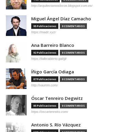
http://arquitectamoslocos.blogspot.com.es/
Miguel Ángel Díaz Camacho
95 Publicaciones
0 COMENTARIOS
https://madc.xyz/
Ana Barreiro Blanco
92 Publicaciones
0 COMENTARIOS
https://tallerabierto.gal/gl/
Íñigo García Odiaga
87 Publicaciones
0 COMENTARIOS
http://vaumm.com/
Óscar Tenreiro Degwitz
85 Publicaciones
0 COMENTARIOS
https://oscartenreiro.com/
Antonio S. Río Vázquez