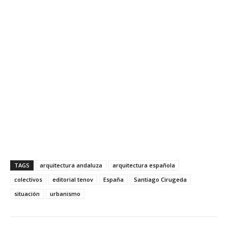
TAGS
arquitectura andaluza
arquitectura española
colectivos
editorial tenov
España
Santiago Cirugeda
situación
urbanismo