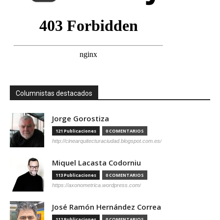
Columnistas destacados
Jorge Gorostiza
121 Publicaciones
0 COMENTARIOS
http://cinearquitecturaciudad.blogspot.com.es/
Miquel Lacasta Codorniu
113 Publicaciones
0 COMENTARIOS
https://axonometrica.wordpress.com/
José Ramón Hernández Correa
112 Publicaciones
0 COMENTARIOS