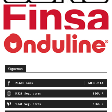
Síguenos
23,683
Fans
ME GUSTA
5,321
Seguidores
SEGUIR
1,844
Seguidores
SEGUIR