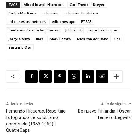
TAGS
Alfred Joseph Hitchcock
Carl Theodor Dreyer
Carlos Martí Arís
colección
colección Poliědrica
ediciones asimétricas
ediciones upc
ETSAB
fundación Caja de Arquitectos
John Ford
Jorge Luis Borges
Jorge Oteiza
libro
Mark Rothko
Mies van der Rohe
upc
Yasuhiro Ozu
Artículo anterior
Artículo siguiente
Fernando Higueras. Reportaje
De nuevo Finlandia | Óscar
fotográfico de su obra no
Tenreiro Degwitz
construida (1959-1969) |
QuatreCaps