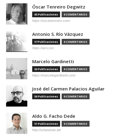
Óscar Tenreiro Degwitz
85 Publicaciones
0 COMENTARIOS
https://oscartenreiro.com/
Antonio S. Río Vázquez
57 Publicaciones
0 COMENTARIOS
https://asrv.es/
Marcelo Gardinetti
56 Publicaciones
0 COMENTARIOS
https://marcelogardinetti.com/
José del Carmen Palacios Aguilar
56 Publicaciones
0 COMENTARIOS
Aldo G. Facho Dede
51 Publicaciones
0 COMENTARIOS
http://urbanistas.lat/