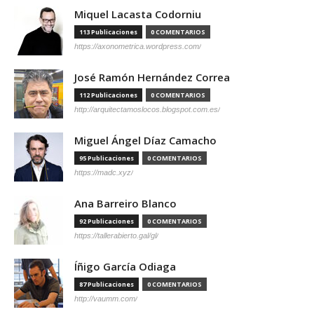
Miquel Lacasta Codorniu
113 Publicaciones
0 COMENTARIOS
https://axonometrica.wordpress.com/
José Ramón Hernández Correa
112 Publicaciones
0 COMENTARIOS
http://arquitectamoslocos.blogspot.com.es/
Miguel Ángel Díaz Camacho
95 Publicaciones
0 COMENTARIOS
https://madc.xyz/
Ana Barreiro Blanco
92 Publicaciones
0 COMENTARIOS
https://tallerabierto.gal/gl/
Íñigo García Odiaga
87 Publicaciones
0 COMENTARIOS
http://vaumm.com/