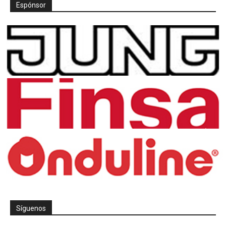
Espónsor
Síguenos