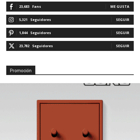
23,683
Fans
ME GUSTA
5,321
Seguidores
SEGUIR
1,844
Seguidores
SEGUIR
23,782
Seguidores
SEGUIR
Promoción