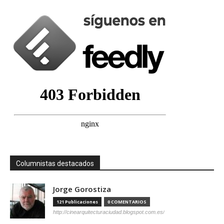
Columnistas destacados
Jorge Gorostiza
121 Publicaciones
0 COMENTARIOS
http://cinearquitecturaciudad.blogspot.com.es/