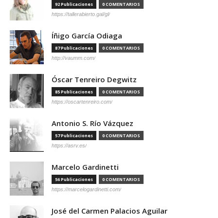
92 Publicaciones
0 COMENTARIOS
https://tallerabierto.gal/gl/
Íñigo García Odiaga
87 Publicaciones
0 COMENTARIOS
http://vaumm.com/
Óscar Tenreiro Degwitz
85 Publicaciones
0 COMENTARIOS
https://oscartenreiro.com/
Antonio S. Río Vázquez
57 Publicaciones
0 COMENTARIOS
https://asrv.es/
Marcelo Gardinetti
56 Publicaciones
0 COMENTARIOS
https://marcelogardinetti.com/
José del Carmen Palacios Aguilar