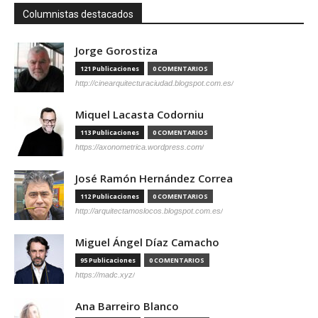
Columnistas destacados
Jorge Gorostiza
121 Publicaciones
0 COMENTARIOS
http://cinearquitecturaciudad.blogspot.com.es/
Miquel Lacasta Codorniu
113 Publicaciones
0 COMENTARIOS
https://axonometrica.wordpress.com/
José Ramón Hernández Correa
112 Publicaciones
0 COMENTARIOS
http://arquitectamoslocos.blogspot.com.es/
Miguel Ángel Díaz Camacho
95 Publicaciones
0 COMENTARIOS
https://madc.xyz/
Ana Barreiro Blanco