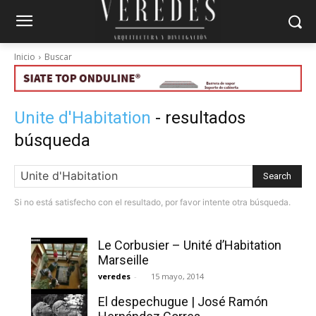
Inicio
Buscar
Unite d'Habitation
- resultados
búsqueda
Search
Si no está satisfecho con el resultado, por favor intente otra búsqueda.
Le Corbusier – Unité d’Habitation
Marseille
veredes
-
15 mayo, 2014
El despechugue | José Ramón