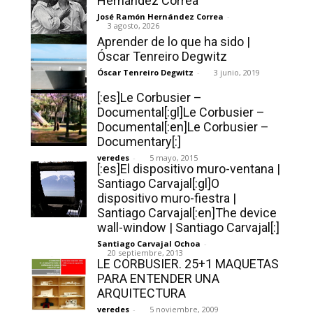
Hernández Correa
José Ramón Hernández Correa
-
3 agosto, 2026
Aprender de lo que ha sido |
Óscar Tenreiro Degwitz
Óscar Tenreiro Degwitz
-
3 junio, 2019
[:]
[:es]Le Corbusier –
Documental[:gl]Le Corbusier –
Documental[:en]Le Corbusier –
Documentary[:]
veredes
-
5 mayo, 2015
[:es]El dispositivo muro-ventana |
Santiago Carvajal[:gl]O
dispositivo muro-fiestra |
Santiago Carvajal[:en]The device
wall-window | Santiago Carvajal[:]
Santiago Carvajal Ochoa
-
20 septiembre, 2013
LE CORBUSIER. 25+1 MAQUETAS
PARA ENTENDER UNA
ARQUITECTURA
veredes
-
5 noviembre, 2009