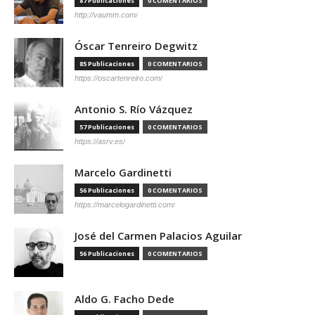
87 Publicaciones
0 COMENTARIOS
http://vaumm.com/
Óscar Tenreiro Degwitz
85 Publicaciones
0 COMENTARIOS
https://oscartenreiro.com/
Antonio S. Río Vázquez
57 Publicaciones
0 COMENTARIOS
https://asrv.es/
Marcelo Gardinetti
56 Publicaciones
0 COMENTARIOS
https://marcelogardinetti.com/
José del Carmen Palacios Aguilar
56 Publicaciones
0 COMENTARIOS
Aldo G. Facho Dede