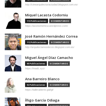
http://cinearquitecturaciudad.blogspot.com.es/
Miquel Lacasta Codorniu
113 Publicaciones
0 COMENTARIOS
https://axonometrica.wordpress.com/
José Ramón Hernández Correa
112 Publicaciones
0 COMENTARIOS
http://arquitectamoslocos.blogspot.com.es/
Miguel Ángel Díaz Camacho
95 Publicaciones
0 COMENTARIOS
https://madc.xyz/
Ana Barreiro Blanco
92 Publicaciones
0 COMENTARIOS
https://tallerabierto.gal/gl/
Íñigo García Odiaga