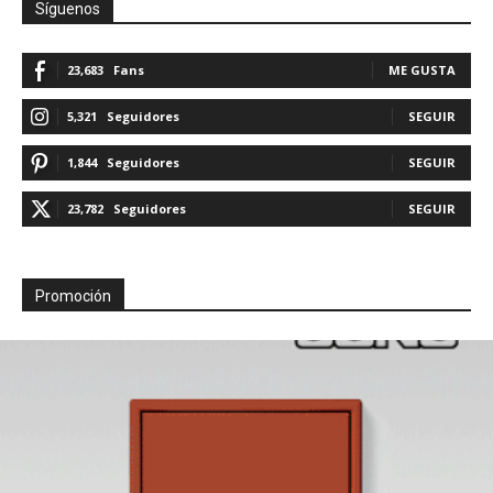
Síguenos
23,683
Fans
ME GUSTA
5,321
Seguidores
SEGUIR
1,844
Seguidores
SEGUIR
23,782
Seguidores
SEGUIR
Promoción