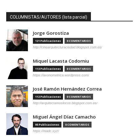
COLUMNISTAS/AUTORES (lista parcial)
Jorge Gorostiza
121 Publicaciones
0 COMENTARIOS
http://cinearquitecturaciudad.blogspot.com.es/
Miquel Lacasta Codorniu
113 Publicaciones
0 COMENTARIOS
https://axonometrica.wordpress.com/
José Ramón Hernández Correa
112 Publicaciones
0 COMENTARIOS
http://arquitectamoslocos.blogspot.com.es/
Miguel Ángel Díaz Camacho
95 Publicaciones
0 COMENTARIOS
https://madc.xyz/