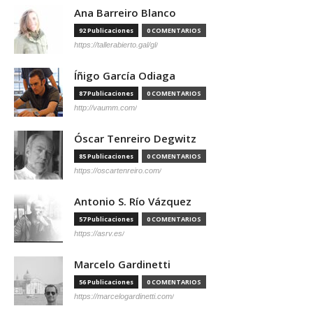
Ana Barreiro Blanco
92 Publicaciones
0 COMENTARIOS
https://tallerabierto.gal/gl/
Íñigo García Odiaga
87 Publicaciones
0 COMENTARIOS
http://vaumm.com/
Óscar Tenreiro Degwitz
85 Publicaciones
0 COMENTARIOS
https://oscartenreiro.com/
Antonio S. Río Vázquez
57 Publicaciones
0 COMENTARIOS
https://asrv.es/
Marcelo Gardinetti
56 Publicaciones
0 COMENTARIOS
https://marcelogardinetti.com/