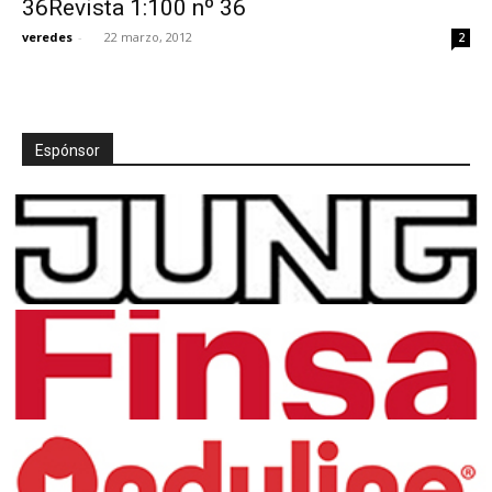
36Revista 1:100 nº 36
veredes
-
22 marzo, 2012
2
[:]
Espónsor