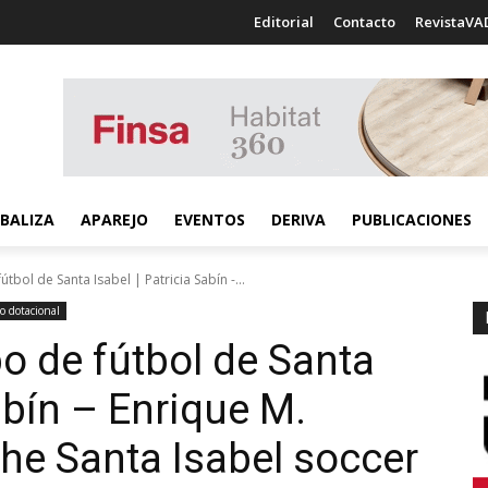
Editorial
Contacto
RevistaVA
BALIZA
APAREJO
EVENTOS
DERIVA
PUBLICACIONES
bol de Santa Isabel | Patricia Sabín -...
 dotacional
 de fútbol de Santa
Sabín – Enrique M.
he Santa Isabel soccer