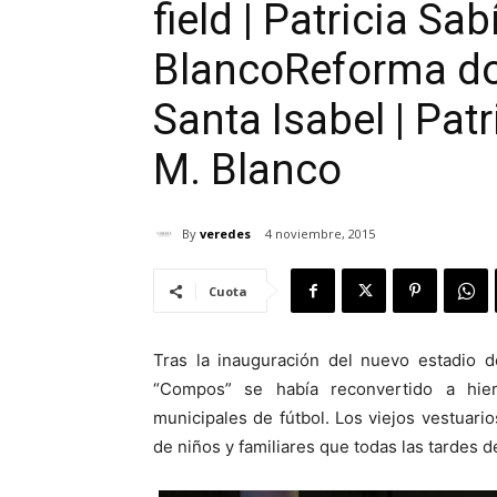
field | Patricia Sa
Blanco
Reforma do
Santa Isabel | Pat
M. Blanco
By
veredes
4 noviembre, 2015
Cuota
Tras la inauguración del nuevo estadio d
“Compos” se había reconvertido a hier
municipales de fútbol. Los viejos vestuario
de niños y familiares que todas las tardes d