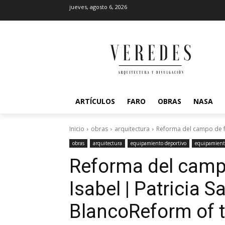
jueves, agosto 6, 2026
ARTÍCULOS
FARO
OBRAS
NASA
Inicio
obras
arquitectura
Reforma del campo de fút
obras
arquitectura
equipamiento deportivo
equipamiento
Reforma del campo
Isabel | Patricia 
Blanco
Reform of t