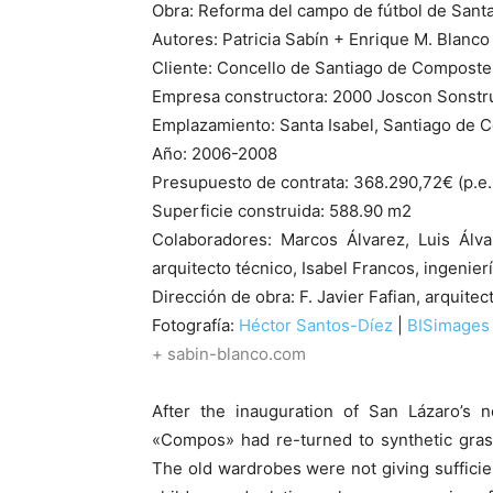
Obra: Reforma del campo de fútbol de Santa
Autores: Patricia Sabín + Enrique M. Blanco
Cliente: Concello de Santiago de Composte
Empresa constructora: 2000 Joscon Sonstr
Emplazamiento: Santa Isabel, Santiago de C
Año: 2006-2008
Presupuesto de contrata: 368.290,72€ (p.e
Superficie construida: 588.90 m2
Colaboradores: Marcos Álvarez, Luis Álva
arquitecto técnico, Isabel Francos, ingenier
Dirección de obra: F. Javier Fafian, arquitec
Fotografía:
Héctor Santos-Díez
|
BISimages
+ sabin-blanco.com
After the inauguration of San Lázaro’s n
«Compos» had re-turned to synthetic grass
The old wardrobes were not giving sufficie