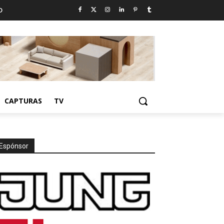
D
CAPTURAS
TV
Espónsor