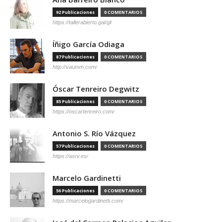
92 Publicaciones
0 COMENTARIOS
https://tallerabierto.gal/gl/
Íñigo García Odiaga
87 Publicaciones
0 COMENTARIOS
http://vaumm.com/
Óscar Tenreiro Degwitz
85 Publicaciones
0 COMENTARIOS
https://oscartenreiro.com/
Antonio S. Río Vázquez
57 Publicaciones
0 COMENTARIOS
https://asrv.es/
Marcelo Gardinetti
56 Publicaciones
0 COMENTARIOS
https://marcelogardinetti.com/