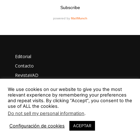
Editorial
Contacto
RevistaVAD
We use cookies on our website to give you the most
relevant experience by remembering your preferences
and repeat visits. By clicking “Accept”, you consent to the
Aviso Legal
use of ALL the cookies.
Privacidad
Do not sell my personal information
.
Política de Cookies
Configuración de cookies
ACEPTAR