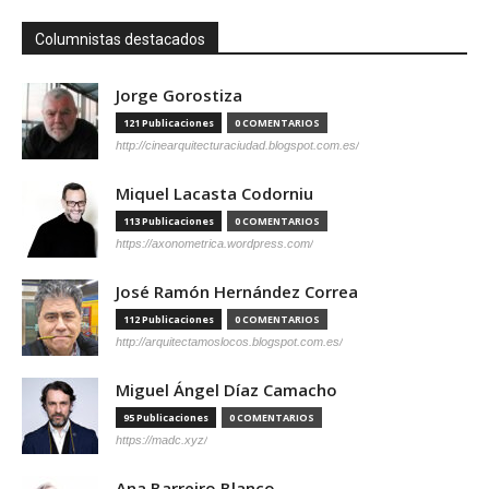
Columnistas destacados
Jorge Gorostiza
121 Publicaciones
0 COMENTARIOS
http://cinearquitecturaciudad.blogspot.com.es/
Miquel Lacasta Codorniu
113 Publicaciones
0 COMENTARIOS
https://axonometrica.wordpress.com/
José Ramón Hernández Correa
112 Publicaciones
0 COMENTARIOS
http://arquitectamoslocos.blogspot.com.es/
Miguel Ángel Díaz Camacho
95 Publicaciones
0 COMENTARIOS
https://madc.xyz/
Ana Barreiro Blanco