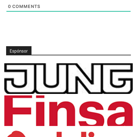
0
COMMENTS
Espónsor