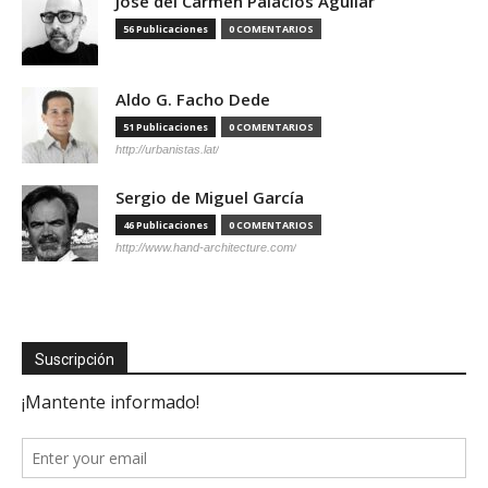
José del Carmen Palacios Aguilar
56 Publicaciones
0 COMENTARIOS
Aldo G. Facho Dede
51 Publicaciones
0 COMENTARIOS
http://urbanistas.lat/
Sergio de Miguel García
46 Publicaciones
0 COMENTARIOS
http://www.hand-architecture.com/
Suscripción