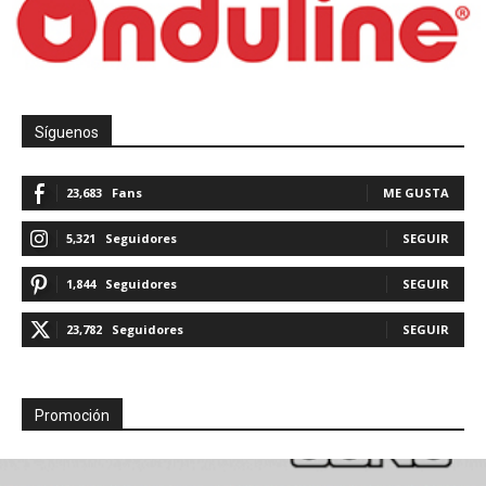
Síguenos
23,683
Fans
ME GUSTA
5,321
Seguidores
SEGUIR
1,844
Seguidores
SEGUIR
23,782
Seguidores
SEGUIR
Promoción