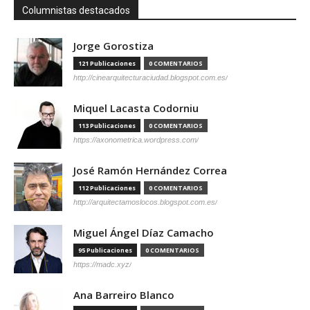
Columnistas destacados
Jorge Gorostiza
121 Publicaciones
0 COMENTARIOS
http://cinearquitecturaciudad.blogspot.com.es/
Miquel Lacasta Codorniu
113 Publicaciones
0 COMENTARIOS
https://axonometrica.wordpress.com/
José Ramón Hernández Correa
112 Publicaciones
0 COMENTARIOS
http://arquitectamoslocos.blogspot.com.es/
Miguel Ángel Díaz Camacho
95 Publicaciones
0 COMENTARIOS
https://madc.xyz/
Ana Barreiro Blanco