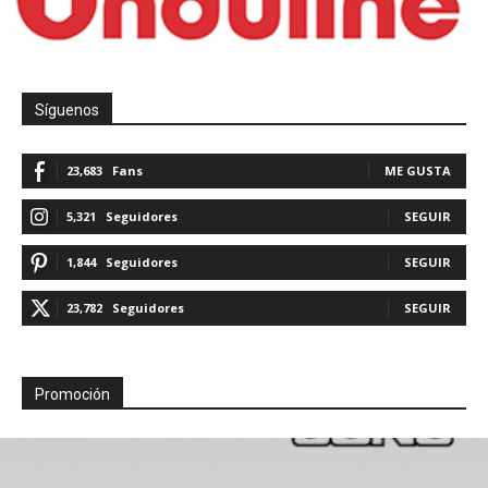
Síguenos
23,683
Fans
ME GUSTA
5,321
Seguidores
SEGUIR
1,844
Seguidores
SEGUIR
23,782
Seguidores
SEGUIR
Promoción