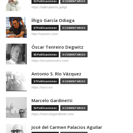
92 Publicaciones
0 COMENTARIOS
https://tallerabierto.gal/gl/
Íñigo García Odiaga
87 Publicaciones
0 COMENTARIOS
http://vaumm.com/
Óscar Tenreiro Degwitz
85 Publicaciones
0 COMENTARIOS
https://oscartenreiro.com/
Antonio S. Río Vázquez
57 Publicaciones
0 COMENTARIOS
https://asrv.es/
Marcelo Gardinetti
56 Publicaciones
0 COMENTARIOS
https://marcelogardinetti.com/
José del Carmen Palacios Aguilar