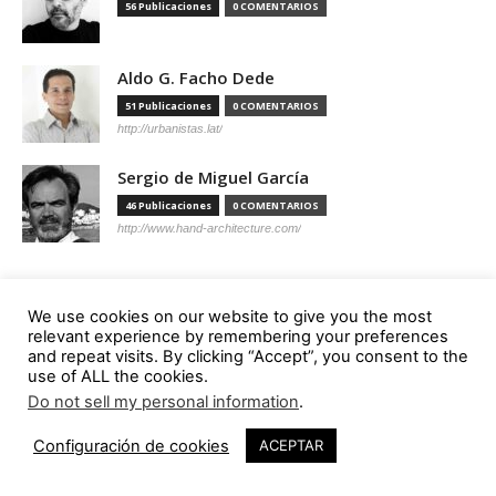
56 Publicaciones
0 COMENTARIOS
Aldo G. Facho Dede
51 Publicaciones
0 COMENTARIOS
http://urbanistas.lat/
Sergio de Miguel García
46 Publicaciones
0 COMENTARIOS
http://www.hand-architecture.com/
We use cookies on our website to give you the most
relevant experience by remembering your preferences
Suscripción
and repeat visits. By clicking “Accept”, you consent to the
use of ALL the cookies.
Do not sell my personal information
.
Configuración de cookies
ACEPTAR