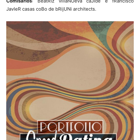
Comisarios
: BeatRIz villaNUeva caJIde e fRancIsco
JavIeR casas coBo de bRijUNi architects.