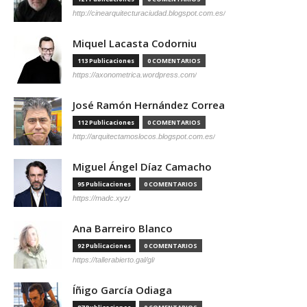
http://cinearquitecturaciudad.blogspot.com.es/
Miquel Lacasta Codorniu
113 Publicaciones
0 COMENTARIOS
https://axonometrica.wordpress.com/
José Ramón Hernández Correa
112 Publicaciones
0 COMENTARIOS
http://arquitectamoslocos.blogspot.com.es/
Miguel Ángel Díaz Camacho
95 Publicaciones
0 COMENTARIOS
https://madc.xyz/
Ana Barreiro Blanco
92 Publicaciones
0 COMENTARIOS
https://tallerabierto.gal/gl/
Íñigo García Odiaga