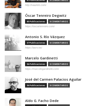
87 Publicaciones
0 COMENTARIOS
http://vaumm.com/
Óscar Tenreiro Degwitz
85 Publicaciones
0 COMENTARIOS
https://oscartenreiro.com/
Antonio S. Río Vázquez
57 Publicaciones
0 COMENTARIOS
https://asrv.es/
Marcelo Gardinetti
56 Publicaciones
0 COMENTARIOS
https://marcelogardinetti.com/
José del Carmen Palacios Aguilar
56 Publicaciones
0 COMENTARIOS
Aldo G. Facho Dede