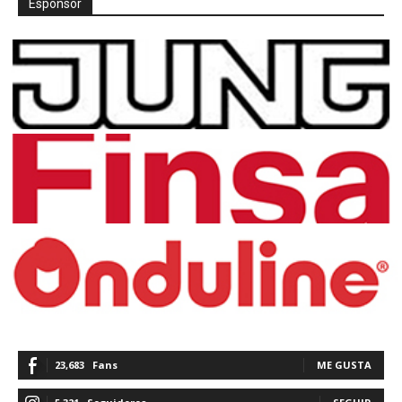
Espónsor
23,683
Fans
ME GUSTA