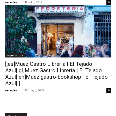
veredes
-
18 julio, 2018
0
[:]
arquitectura
[:es]Muez Gastro Librería | El Tejado
Azul[:gl]Muez Gastro Librería | El Tejado
Azul[:en]Muez gastro-bookshop | El Tejado
Azul[:]
veredes
-
23 mayo, 2018
0