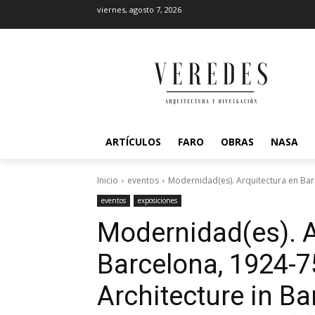
viernes, agosto 7, 2026
ARTÍCULOS
FARO
OBRAS
NASA
Inicio
eventos
Modernidad(es). Arquitectura en Barc
eventos
exposiciones
Modernidad(es). A
Barcelona, 1924-
Architecture in Ba