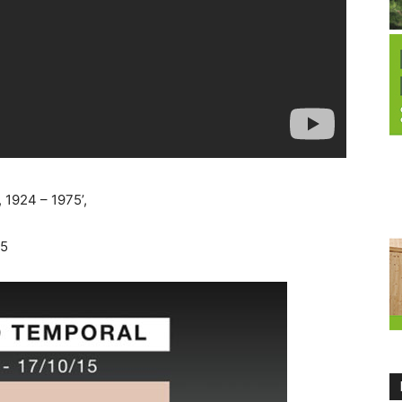
 1924 – 1975’,
15