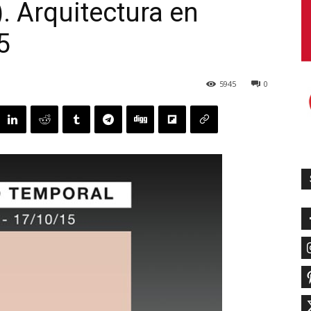
. Arquitectura en
5
5945
0