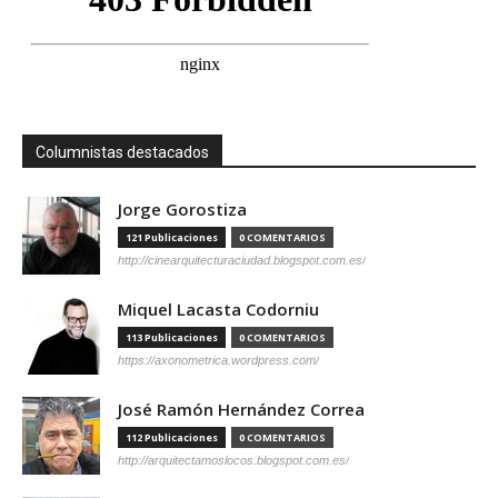
Columnistas destacados
Jorge Gorostiza
121 Publicaciones
0 COMENTARIOS
http://cinearquitecturaciudad.blogspot.com.es/
Miquel Lacasta Codorniu
113 Publicaciones
0 COMENTARIOS
https://axonometrica.wordpress.com/
José Ramón Hernández Correa
112 Publicaciones
0 COMENTARIOS
http://arquitectamoslocos.blogspot.com.es/