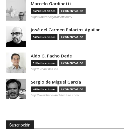
Marcelo Gardinetti
56 Publicaciones
0 COMENTARIOS
https://marcelogardinetti.com/
José del Carmen Palacios Aguilar
56 Publicaciones
0 COMENTARIOS
Aldo G. Facho Dede
51 Publicaciones
0 COMENTARIOS
http://urbanistas.lat/
Sergio de Miguel García
46 Publicaciones
0 COMENTARIOS
http://www.hand-architecture.com/
Suscripción