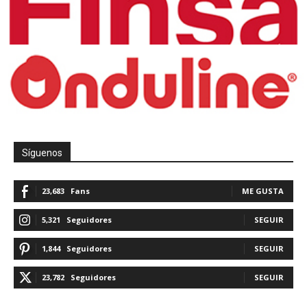
Síguenos
23,683
Fans
ME GUSTA
5,321
Seguidores
SEGUIR
1,844
Seguidores
SEGUIR
23,782
Seguidores
SEGUIR