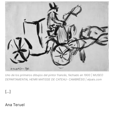
Uno de los primeros dibujos del pintor francés, fechado en 1900 | MUSEO
DEPARTAMENTAL HENRI MATISSE DE CATEAU- CAMBRÉSIS | elpais.com
[…]
Ana Teruel