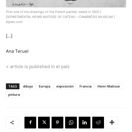
First one of the drawings of the French painter, dated in 1900 |
DEPARTMENTAL HENRI MATISSE OF CATEAU – CAMBRÉSIS MUSEUM |
elpais.com
[…]
Ana Teruel
+ article is published in el país
TAGS
dibujo
Europa
exposición
Francia
Henri Matisse
pintura