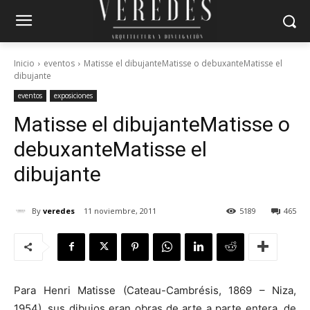
Inicio
eventos
Matisse el dibujanteMatisse o debuxanteMatisse el
dibujante
eventos
exposiciones
Matisse el dibujante
Matisse o
debuxante
Matisse el
dibujante
By
veredes
11 noviembre, 2011
5189
465
Para Henri Matisse (Cateau-Cambrésis, 1869 – Niza,
1954), sus dibujos eran obras de arte a parte entera, de