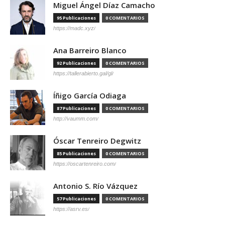
Miguel Ángel Díaz Camacho
95 Publicaciones
0 COMENTARIOS
https://madc.xyz/
Ana Barreiro Blanco
92 Publicaciones
0 COMENTARIOS
https://tallerabierto.gal/gl/
Íñigo García Odiaga
87 Publicaciones
0 COMENTARIOS
http://vaumm.com/
Óscar Tenreiro Degwitz
85 Publicaciones
0 COMENTARIOS
https://oscartenreiro.com/
Antonio S. Río Vázquez
57 Publicaciones
0 COMENTARIOS
https://asrv.es/