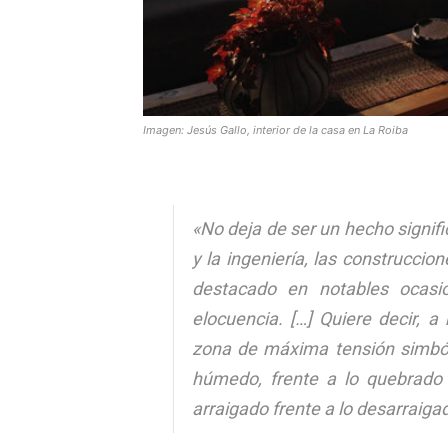
Imagen: Jesús Gallo,
interior de la casa en La Roiba
«No deja de ser un hecho signific
y la ingeniería, las construccio
destacado en notables ocas
elocuencia. […] Quiere decir, a
zona de máxima tensión simbólica
húmedo, frente a lo quebrado y
arraigado frente a lo desarraigad