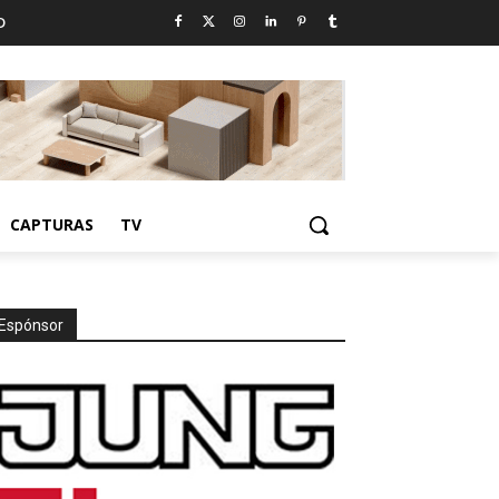
D
CAPTURAS
TV
Espónsor