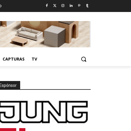
D
CAPTURAS
TV
Espónsor