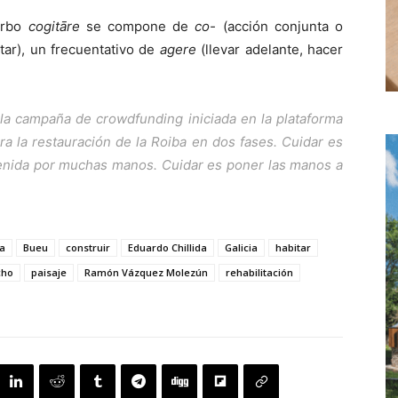
erbo
cogitāre
se compone de
co-
(acción conjunta o
tar), un frecuentativo de
agere
(llevar adelante, hacer
a campaña de crowdfunding iniciada en la plataforma
a la restauración de la Roiba en dos fases. Cuidar es
tenida por muchas manos. Cuidar es poner las manos a
ga
Bueu
construir
Eduardo Chillida
Galicia
habitar
cho
paisaje
Ramón Vázquez Molezún
rehabilitación