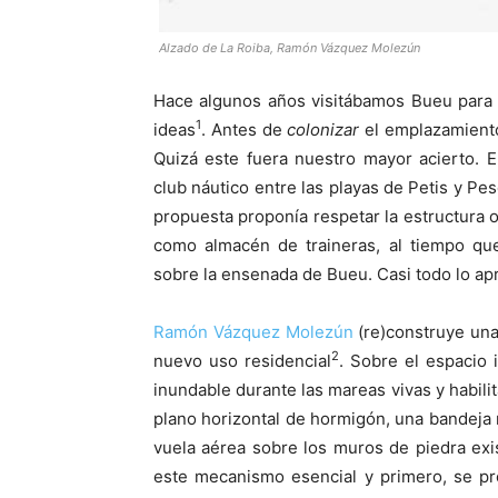
Alzado de La Roiba, Ramón Vázquez Molezún
Hace algunos años visitábamos Bueu para 
1
ideas
. Antes de
colonizar
el emplazamiento
Quizá este fuera nuestro mayor acierto. 
club náutico entre las playas de Petis y Pe
propuesta proponía respetar la estructura or
como almacén de traineras, al tiempo que
sobre la ensenada de Bueu. Casi todo lo ap
Ramón Vázquez Molezún
(re)construye una
2
nuevo uso residencial
. Sobre el espacio 
inundable durante las mareas vivas y habi
plano horizontal de hormigón, una bandeja
vuela aérea sobre los muros de piedra exis
este mecanismo esencial y primero, se pro