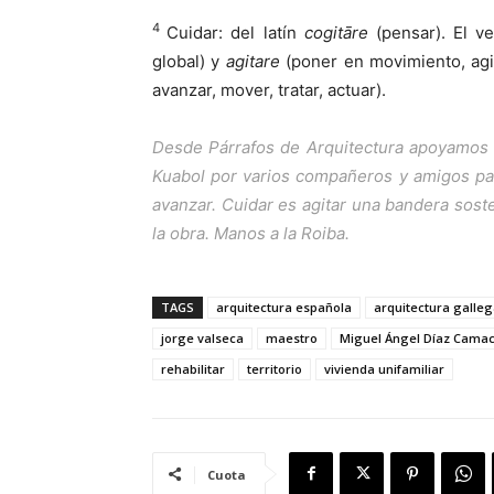
4
Cuidar: del latín
cogitāre
(pensar). El v
global) y
agitare
(poner en movimiento, agi
avanzar, mover, tratar, actuar).
Desde
Párrafos de Arquitectura
apoyamos l
Kuabol por varios compañeros y amigos par
avanzar. Cuidar es agitar una bandera sos
la obra. Manos a la Roiba.
TAGS
arquitectura española
arquitectura galle
jorge valseca
maestro
Miguel Ángel Díaz Cama
rehabilitar
territorio
vivienda unifamiliar
Cuota