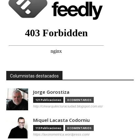
Columnistas destacados
Jorge Gorostiza
121 Publicaciones
0 COMENTARIOS
http://cinearquitecturaciudad.blogspot.com.es/
Miquel Lacasta Codorniu
113 Publicaciones
0 COMENTARIOS
https://axonometrica.wordpress.com/