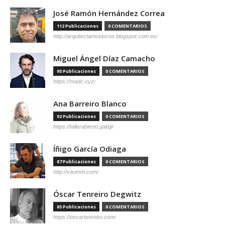
José Ramón Hernández Correa
112 Publicaciones
0 COMENTARIOS
http://arquitectamoslocos.blogspot.com.es/
Miguel Ángel Díaz Camacho
95 Publicaciones
0 COMENTARIOS
https://madc.xyz/
Ana Barreiro Blanco
92 Publicaciones
0 COMENTARIOS
https://tallerabierto.gal/gl/
Íñigo García Odiaga
87 Publicaciones
0 COMENTARIOS
http://vaumm.com/
Óscar Tenreiro Degwitz
85 Publicaciones
0 COMENTARIOS
https://oscartenreiro.com/