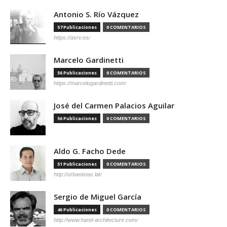
Antonio S. Río Vázquez
57 Publicaciones
0 COMENTARIOS
https://asrv.es/
Marcelo Gardinetti
56 Publicaciones
0 COMENTARIOS
https://marcelogardinetti.com/
José del Carmen Palacios Aguilar
56 Publicaciones
0 COMENTARIOS
Aldo G. Facho Dede
51 Publicaciones
0 COMENTARIOS
http://urbanistas.lat/
Sergio de Miguel García
46 Publicaciones
0 COMENTARIOS
http://www.hand-architecture.com/