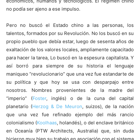
económicos, humanos y tecnológicos. El régimen chino
no podía ser ajeno a ese impulso.
Pero no buscó el Estado chino a las personas, los
talentos, formados por su Revolución. No los buscó en su
propio pueblo que debía estar, luego de sesenta años de
exaltación de los valores locales, ampliamente capacitado
para hacer la tarea, Lo buscó en la espesura capitalista. Y
así borró para siempre de su historia el lenguaje
maniqueo “revolucionario” que una vez fue estandarte de
su política y que hoy se usa con desparpajo entre
nosotros. Nombres provenientes de la madre del
“imperio” (
Foster
, inglés) o de la cuna del capital
planetario (
Herzog & De Meuron
, suizos), de la nación
que una vez fue refinado ejemplo del más rancio
colonialismo (
Koolhaas
, holandés), o del enclave británico
en Oceanía (PTW Architects, Australia) que, sin duda
hicieron muy bien su trabajo en asociación con el sistema