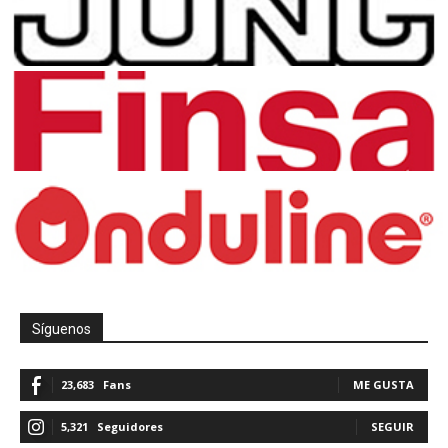
Síguenos
23,683
Fans
ME GUSTA
5,321
Seguidores
SEGUIR