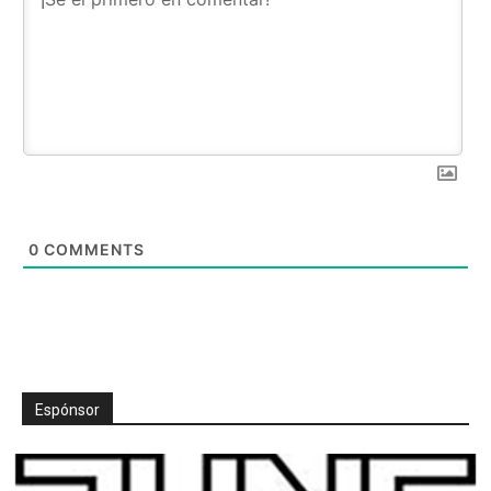
0
COMMENTS
Espónsor